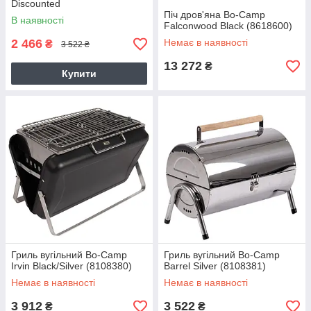
Discounted
Піч дров'яна Bo-Camp
В наявності
Falconwood Black (8618600)
2 466
Немає в наявності
₴
3 522 ₴
13 272
₴
Купити
Гриль вугільний Bo-Camp
Гриль вугільний Bo-Camp
Irvin Black/Silver (8108380)
Barrel Silver (8108381)
Немає в наявності
Немає в наявності
3 912
3 522
₴
₴