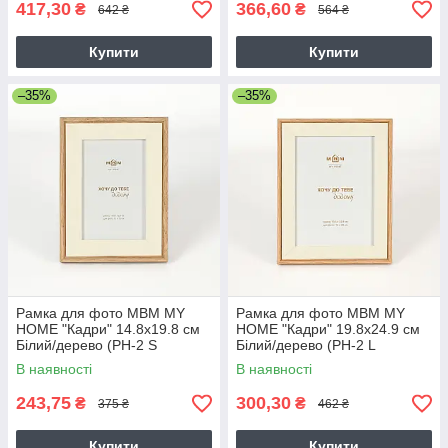
417,30
366,60
₴
₴
642 ₴
564 ₴
Купити
Купити
–35%
–35%
Рамка для фото МВМ MY
Рамка для фото МВМ MY
HOME "Кадри" 14.8х19.8 см
HOME "Кадри" 19.8х24.9 см
Білий/дерево (PH-2 S
Білий/дерево (PH-2 L
WHITE/WOOD)
WHITE/WOOD)
В наявності
В наявності
243,75
300,30
₴
₴
375 ₴
462 ₴
Купити
Купити