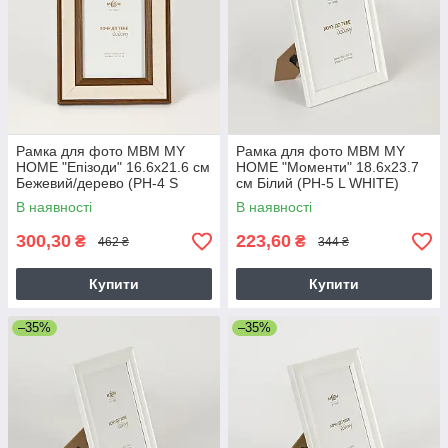
Рамка для фото МВМ MY
Рамка для фото МВМ MY
HOME "Епізоди" 16.6х21.6 см
HOME "Моменти" 18.6х23.7
Бежевий/дерево (PH-4 S
см Білий (PH-5 L WHITE)
BEIGE/WOOD)
В наявності
В наявності
300,30
223,60
₴
₴
462 ₴
344 ₴
Купити
Купити
–35%
–35%