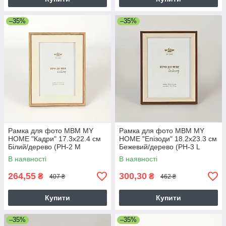
–35%
–35%
Рамка для фото МВМ MY
Рамка для фото МВМ MY
HOME "Кадри" 17.3х22.4 см
HOME "Епізоди" 18.2х23.3 см
Білий/дерево (PH-2 M
Бежевий/дерево (PH-3 L
WHITE/WOOD)
BEIGE/WOOD)
В наявності
В наявності
264,55
300,30
₴
₴
407 ₴
462 ₴
Купити
Купити
–35%
–35%