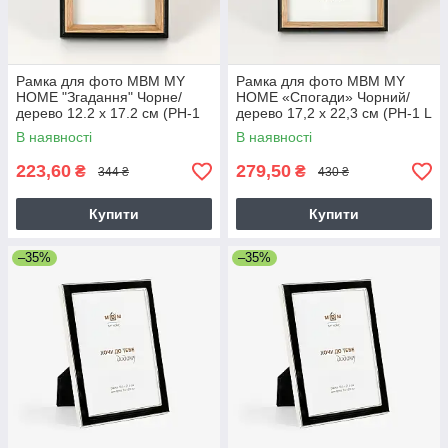
Рамка для фото МВМ MY
Рамка для фото МВМ MY
HOME "Згадання" Чорне/
HOME «Спогади» Чорний/
дерево 12.2 х 17.2 см (PH-1
дерево 17,2 х 22,3 см (PH-1 L
S BLACK/WOOD)
BLACK/WOOD)
В наявності
В наявності
223,60
279,50
₴
₴
344 ₴
430 ₴
Купити
Купити
–35%
–35%