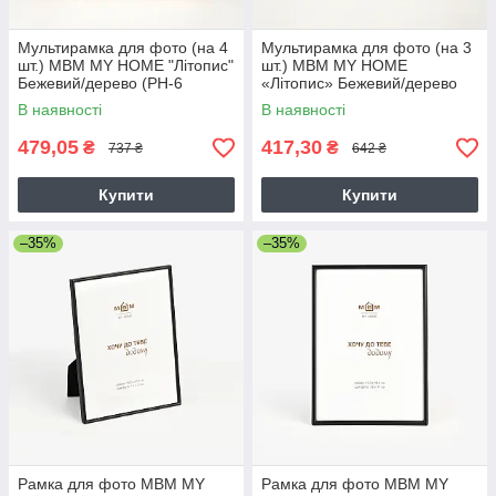
Мультирамка для фото (на 4
Мультирамка для фото (на 3
шт.) МВМ MY HOME "Літопис"
шт.) МВМ MY HOME
Бежевий/дерево (PH-6
«Літопис» Бежевий/дерево
BEIGE/WOOD)
(PH-7 BEIGE/WOOD)
В наявності
В наявності
479,05
417,30
₴
₴
737 ₴
642 ₴
Купити
Купити
–35%
–35%
Рамка для фото МВМ MY
Рамка для фото МВМ MY