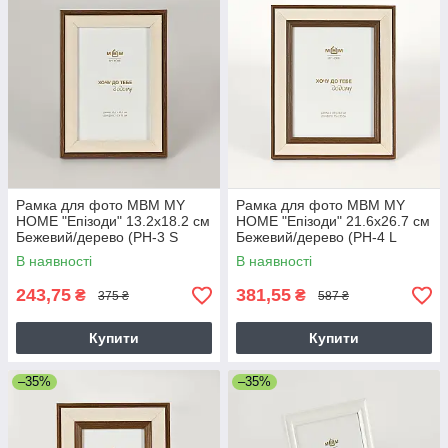
Рамка для фото МВМ MY
Рамка для фото МВМ MY
HOME "Епізоди" 13.2х18.2 см
HOME "Епізоди" 21.6х26.7 см
Бежевий/дерево (PH-3 S
Бежевий/дерево (PH-4 L
BEIGE/WOOD)
BEIGE/WOOD)
В наявності
В наявності
243,75
381,55
₴
₴
375 ₴
587 ₴
Купити
Купити
–35%
–35%