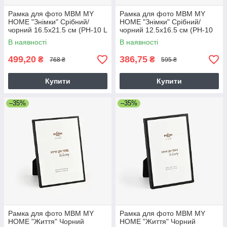
Рамка для фото МВМ MY
Рамка для фото МВМ MY
HOME "Знімки" Срібний/
HOME "Знімки" Срібний/
чорний 16.5х21.5 см (PH-10 L
чорний 12.5х16.5 см (PH-10
SILVER/BLACK)
S SILVER/BLACK)
В наявності
В наявності
499,20
386,75
₴
₴
768 ₴
595 ₴
Купити
Купити
–35%
–35%
Рамка для фото МВМ MY
Рамка для фото МВМ MY
HOME "Життя" Чорний
HOME "Життя" Чорний