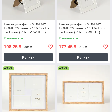
Рамка для фото МВМ MY
Рамка для фото МВМ MY
HOME "Моменти" 16.1х21.2
HOME "Моменти" 13.6х18.6
см Білий (PH-5 M WHITE)
см Білий (PH-5 S WHITE)
В наявності
В наявності
198,25
177,45
₴
₴
305 ₴
273 ₴
Купити
Купити
–35%
–35%