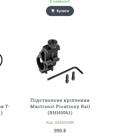
В наявності
Купити
Підствольне кріплення
я T-
Mactronic Picatinny Rail
1)
(RHH0061)
DAS302494
990 ₴