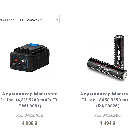
Акумулятор Mactronic
Акумулятор Mactro
Li-ion 14,8V 5200 mAh (B-
Li-ion 18650 3350 
PWL0081)
(RAC0026)
DAS301672
DAS302497
4 908 ₴
1 494 ₴