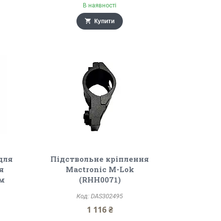
В наявності
Купити
для
Підствольне кріплення
я
Mactronic M-Lok
ом
(RHH0071)
DAS302495
1 116 ₴