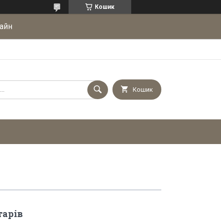
Кошик
айн
Кошик
тарів