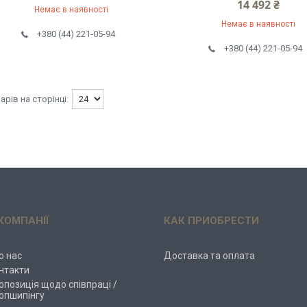
14 492 ₴
Немає в наявності
Немає в наявності
+380 (44) 221-05-94
+380 (44) 221-05-94
КОМПАНІЇ
КАК ПРИОБРЕСТИ
о нас
Доставка та оплата
нтакти
опозиція щодо співпраці /
опшипінгу