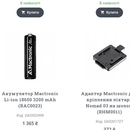
В наявності
В наявності
Купити
Купити
Акумулятор Mactronic
Адаптер Mactronic 
Li-ion 18650 3200 mAh
кріплення ліхтар
(RAC0023)
Nomad 03 на шол
(RHM0011)
DAS302496
DAS301727
1 365 ₴
372 ₴