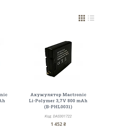
nic
Акумулятор Mactronic
mAh
Li-Polymer 3,7V 800 mAh
(B-PHL0031)
DAS301722
1 452 ₴