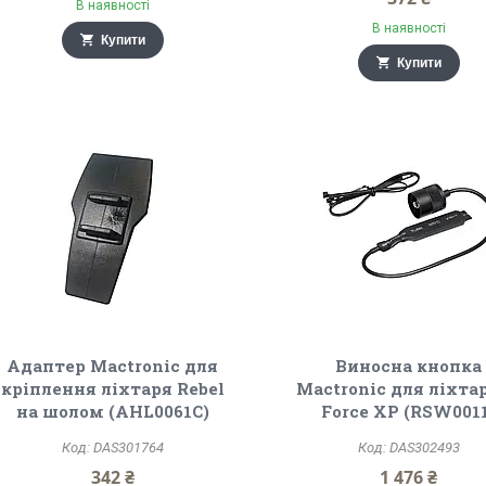
В наявності
В наявності
Купити
Купити
Адаптер Mactronic для
Виносна кнопка
кріплення ліхтаря Rebel
Mactronic для ліхтар
на шолом (AHL0061C)
Force XP (RSW001
DAS301764
DAS302493
342 ₴
1 476 ₴