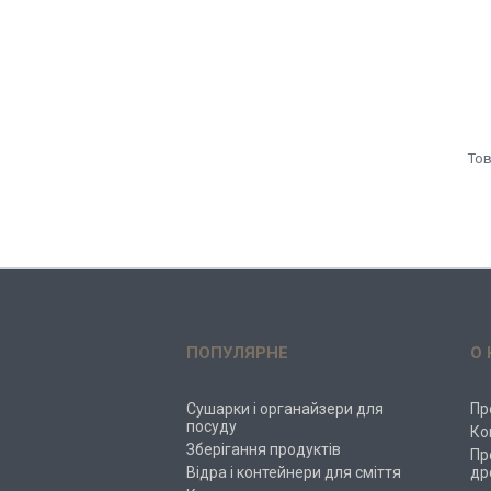
ПОПУЛЯРНЕ
О 
Сушарки і органайзери для
Пр
посуду
Ко
Зберігання продуктів
Пр
Відра і контейнери для сміття
др