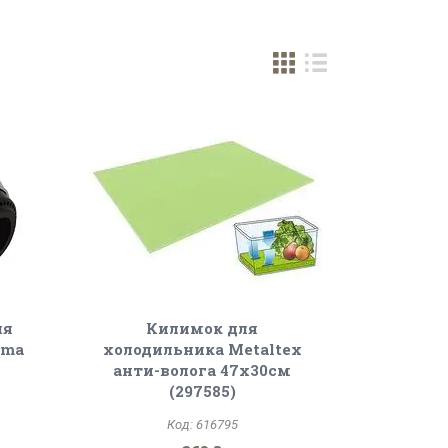
ля
Килимок для
oma
холодильника Metaltex
анти-волога 47х30см
(297585)
616795