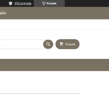
995 відгуків
Кошик
айн
Кошик