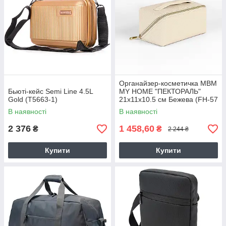
Органайзер-косметичка МВМ
Бьюті-кейс Semi Line 4.5L
MY HOME "ПЕКТОРАЛЬ"
Gold (T5663-1)
21х11х10.5 см Бежева (FH-57
BEIGE)
В наявності
В наявності
2 376
1 458,60
₴
₴
2 244 ₴
Купити
Купити