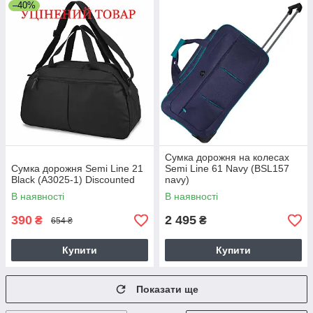
–40%
Сумка дорожня на колесах
Сумка дорожня Semi Line 21
Semi Line 61 Navy (BSL157
Black (A3025-1) Discounted
navy)
В наявності
В наявності
390
2 495
₴
₴
654 ₴
Купити
Купити
Показати ще