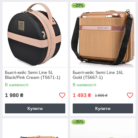
–20%
Бьюті-кейс Semi Line 5L
Бьюті-кейс Semi Line 16L
Black/Pink Cream (T5671-1)
Gold (T5667-1)
В наявності
В наявності
1 980
1 493
₴
₴
1 866 ₴
Купити
Купити
–35%