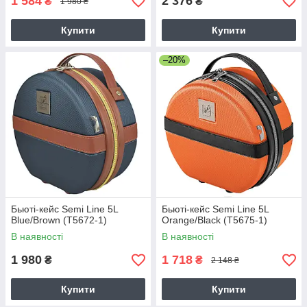
1 584
2 376
₴
₴
1 980 ₴
Купити
Купити
–20%
Бьюті-кейс Semi Line 5L
Бьюті-кейс Semi Line 5L
Blue/Brown (T5672-1)
Orange/Black (T5675-1)
В наявності
В наявності
1 980
1 718
₴
₴
2 148 ₴
Купити
Купити