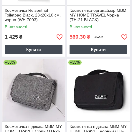
Косметичка Reisenthel
Косметичка-органайзер МВМ
Toiletbag Black, 23х20х10 см,
MY HOME TRAVEL Чорна
чорна (WH 7003)
(TH-21 BLACK)
В наявності
В наявності
1 425
560,30
₴
₴
862 ₴
Купити
Купити
–35%
–35%
Косметичка підвісна МВМ MY
Косметичка підвісна МВМ MY
HOME TRAVEL Сірий (TH-26
HOME TRAVEL Чорний (TH-