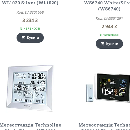
WL1020 Silver (WL1020)
WS6740 White/Silv
(WS6740)
DAS301568
DAS301291
3 234 ₴
2 943 ₴
В наявності
В наявності
Купити
Купити
Метеостанція Technoline
Метеостанція Techno