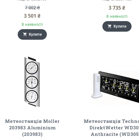
3 735 ₴
7 002 ₴
3 501 ₴
В наявності
В наявності
Купити
Купити
Метеостанція Moller
Метеостанція Techno
203983 Aluminium
DirektWetter WD30
(203983)
Anthracite (WD305