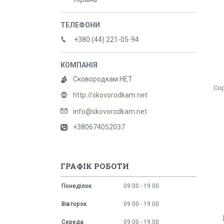
+380 (44) 221-05-94
Сковородкам.НЕТ
http://skovorodkam.net
info@skovorodkam.net
+380674052037
ГРАФІК РОБОТИ
Понеділок
09:00
19:00
Вівторок
09:00
19:00
Середа
09:00
19:00