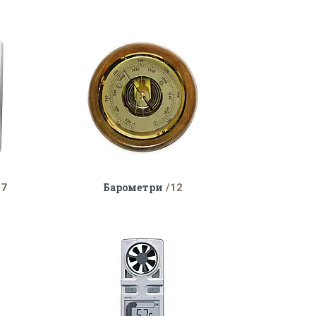
Барометри
17
12