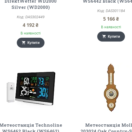
DirektWetter WD2000
WS6442 Black (WS64
Silver (WD2000)
DAS301184
DAS302449
5 166 ₴
4 192 ₴
В наявності
В наявності
Купити
Купити
Метеостанція Technoline
Метеостанція Moll
WS6462 Black (WS6462)
203024 Oak Country-S