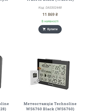
DAS302448
11 869 ₴
В наявності
Купити
line
Метеостанція Technoline
28)
WS6760 Black (WS6760)