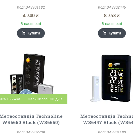
DAS301182
DAS302446
4 740 ₴
8 753 ₴
В наявності
В наявності
Купити
Купити
50%
Залишилось 38 днів
Метеостанція Technoline
Метеостанція Techno
WS6650 Black (WS6650)
WS6447 Black (WS64
DAS302709
DAS301180