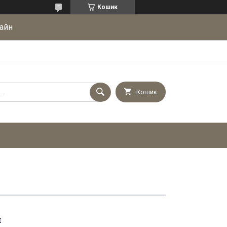
Кошик
айн
Кошик
и