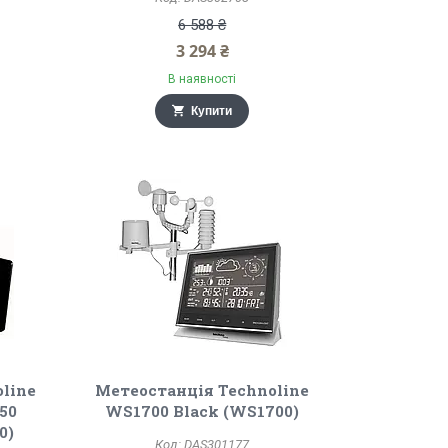
6 588 ₴
3 294 ₴
В наявності
Купити
line
Метеостанція Technoline
50
WS1700 Black (WS1700)
0)
DAS301177