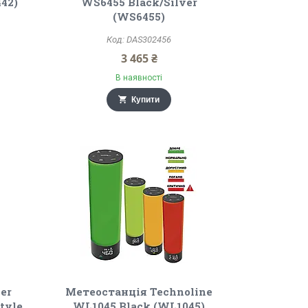
42)
WS6455 Black/Silver
(WS6455)
DAS302456
3 465 ₴
В наявності
Купити
er
Метеостанція Technoline
tyle
WL1045 Black (WL1045)