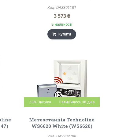
DAS301181
3 573 ₴
В наявності
Купити
–50%
Залишилось 38 днів
line
Метеостанція Technoline
47)
WS6620 White (WS6620)
DAS302708