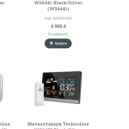
er
WS6441 Black/Silver
(WS6441)
DAS301290
4 968 ₴
В наявності
Купити
line
Метеостанція Technoline