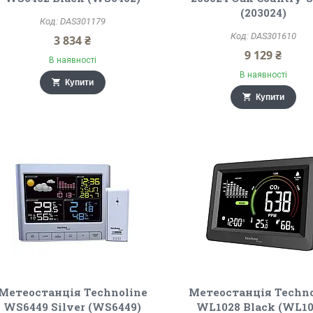
(203024)
DAS301179
DAS301610
3 834 ₴
9 129 ₴
В наявності
В наявності
Купити
Купити
Метеостанція Technoline
Метеостанція Techno
WS6449 Silver (WS6449)
WL1028 Black (WL10