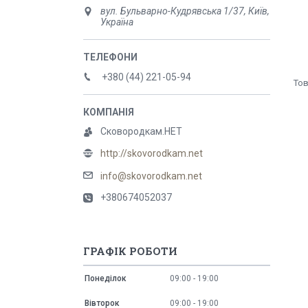
вул. Бульварно-Кудрявська 1/37, Київ,
Україна
+380 (44) 221-05-94
Сковородкам.НЕТ
http://skovorodkam.net
info@skovorodkam.net
+380674052037
ГРАФІК РОБОТИ
Понеділок
09:00
19:00
Вівторок
09:00
19:00