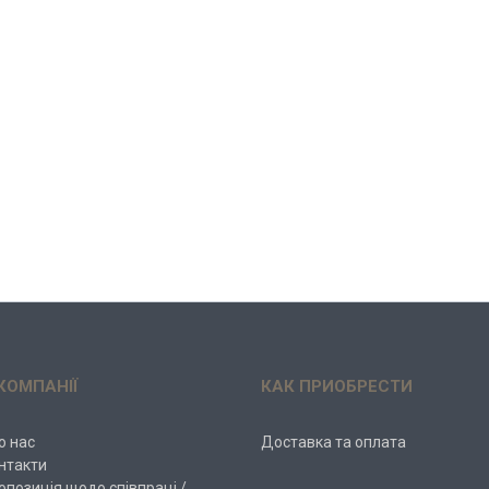
КОМПАНІЇ
КАК ПРИОБРЕСТИ
о нас
Доставка та оплата
нтакти
опозиція щодо співпраці /