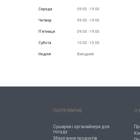
Середа
09:00
19:00
Четвер
09:00
19:00
Пʼятниця
09:00
19:00
Субота
10:00
15:00
Неділя
Вихідний
ПОПУЛЯРНЕ
О 
Сушарки і органайзери для
Пр
посуду
Ко
Зберігання продуктів
Пр