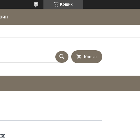
Кошик
айн
Кошик
ки