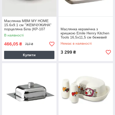
Маслянка МВМ MY HOME
15.6x9.1 см "ЖЕМЧУЖИНА"
порцеляна Біла (KP-107
Маслянка керамічна з
WHITE)
кришкою Emile Henry Kitchen
В наявності
Tools 16,5х11,5 см бежевий
(020225)
466,05
Немає в наявності
₴
717 ₴
3 299
₴
Купити