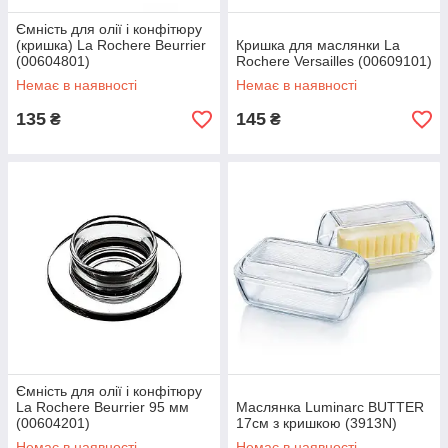
Ємність для олії і конфітюру
(кришка) La Rochere Beurrier
Кришка для маслянки La
(00604801)
Rochere Versailles (00609101)
Немає в наявності
Немає в наявності
135
145
₴
₴
Ємність для олії і конфітюру
La Rochere Beurrier 95 мм
Маслянка Luminarc BUTTER
(00604201)
17см з кришкою (3913N)
Немає в наявності
Немає в наявності