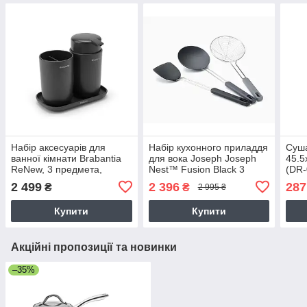
Набір аксесуарів для
Набір кухонного приладдя
Суш
ванної кімнати Brabantia
для вока Joseph Joseph
45.5
ReNew, 3 предмета,
Nest™ Fusion Black 3
(DR
Темно-сірий (280368)
предмети (10576)
2 499
2 396
287
₴
₴
2 995 ₴
Купити
Купити
Акційні пропозиції та новинки
–35%