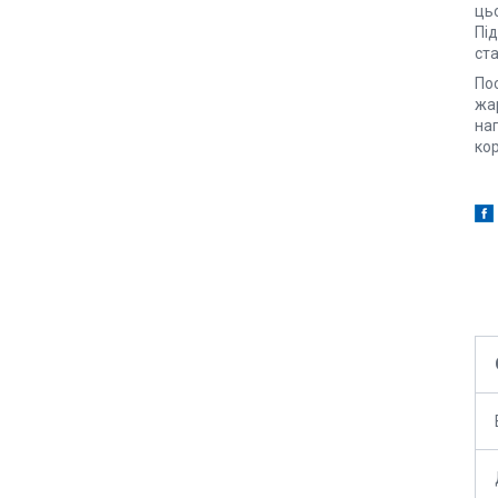
цьо
Під
ст
Пос
жар
наг
кор