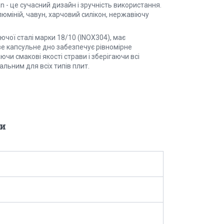
n - це сучасний дизайн і зручність використання.
люміній, чавун, харчовий силікон, нержавіючу
ючої сталі марки 18/10 (INOX304), має
ове капсульне дно забезпечує рівномірне
чи смакові якості страви і зберігаючи всі
альним для всіх типів плит.
и