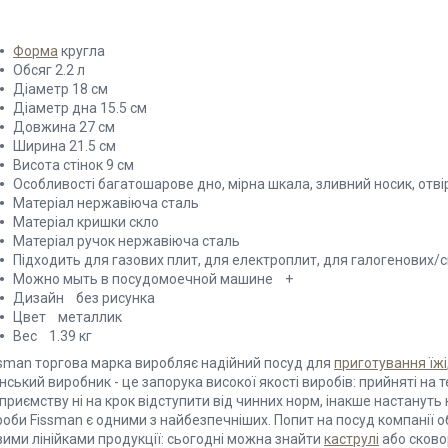
Форма
кругла
Обсяг 2.2 л
Діаметр 18 см
Діаметр дна 15.5 см
Довжина 27 см
Ширина 21.5 см
Висота стінок 9 см
Особливості багатошарове дно, мірна шкала, зливний носик, отві
Матеріал нержавіюча сталь
Матеріал кришки скло
Матеріал ручок нержавіюча сталь
Підходить для газових плит, для електроплит, для галогенових/с
Можно мыть в посудомоечной машине +
Дизайн без рисунка
Цвет металлик
Вес 1.39 кг
ssman торгова марка виробляє надійний посуд для
приготування їжі
ський виробник - це запорука високої якості виробів: прийняті на 
приємству ні на крок відступити від чинних норм, інакше настануть 
роби Fissman є одними з найбезпечніших. Попит на посуд компанії 
вими лінійками продукції: сьогодні можна знайти
каструлі
або сковор