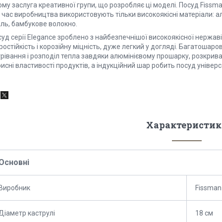
му заслуга креативної групи, що розробляє ці моделі. Посуд Fissma
 час виробництва використовують тільки високоякісні матеріали: а
аль, бамбукове волокно.
уд серії Elegance зроблено з найбезпечнішої високоякісної нержаві
остійкість і корозійну міцність, дуже легкий у догляді. Багатошар
рівання і розподіл тепла завдяки алюмінієвому прошарку, розкриваю
исні властивості продуктів, а індукційний шар робить посуд універс
Характеристик
Основні
Виробник
Fissman
Діаметр каструлі
18 см