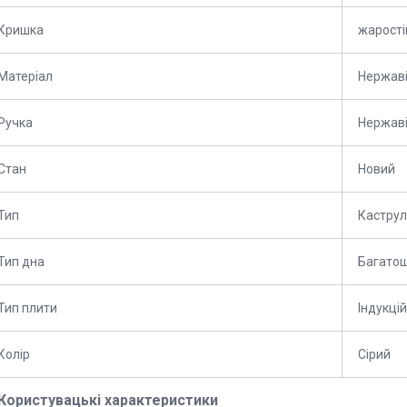
Кришка
жарості
Матеріал
Нержаві
Ручка
Нержаві
Стан
Новий
Тип
Кастру
Тип дна
Багато
Тип плити
Індукці
Колір
Сірий
Користувацькі характеристики