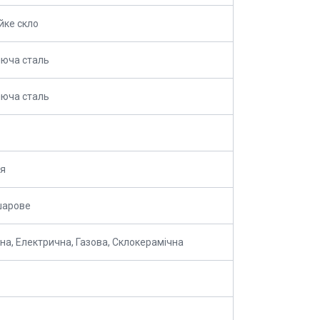
йке скло
юча сталь
юча сталь
ля
шарове
йна, Електрична, Газова, Склокерамічна