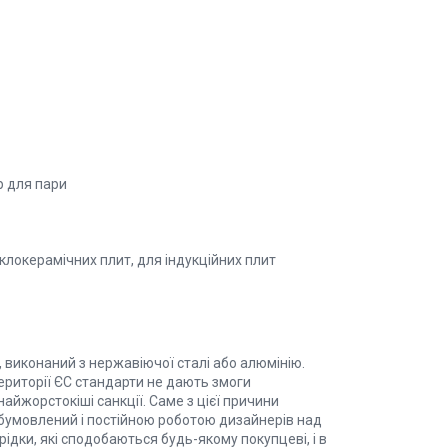
р для пари
клокерамічних плит, для індукційних плит
, виконаний з нержавіючої сталі або алюмінію.
території ЄС стандарти не дають змоги
найжорстокіші санкції. Саме з цієї причини
обумовлений і постійною роботою дизайнерів над
ідки, які сподобаються будь-якому покупцеві, і в