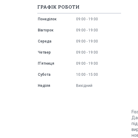
ГРАФІК РОБОТИ
Понеділок
09:00
19:00
Вівторок
09:00
19:00
Середа
09:00
19:00
Четвер
09:00
19:00
Пʼятниця
09:00
19:00
Субота
10:00
15:00
Неділя
Вихідний
Fi
Дан
під
ви
но