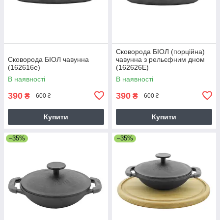
Сковорода БІОЛ (порційна)
Сковорода БІОЛ чавунна
чавунна з рельєфним дном
(162616e)
(162626E)
В наявності
В наявності
390
390
₴
₴
600 ₴
600 ₴
Купити
Купити
–35%
–35%