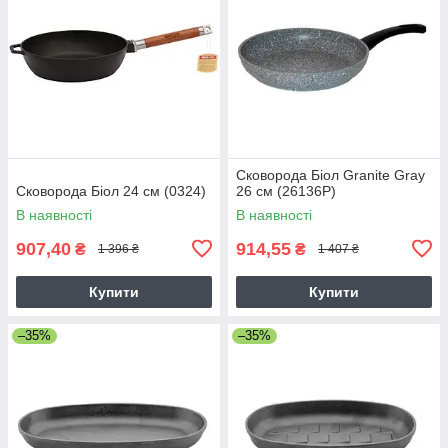
Сковорода Біол Granite Gray
Сковорода Біол 24 см (0324)
26 см (26136Р)
В наявності
В наявності
907,40
914,55
₴
₴
1 396 ₴
1 407 ₴
Купити
Купити
–35%
–35%