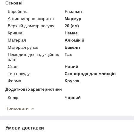
Основні
Виробник
Fissman
Антипригарне покриття
Мармур
Верхній діаметр посуду
20 (см)
Кришка
Немає
Матеріал
Алюміній
Матеріал ручок
Бакеліт
Підходить для індукційних
Так
плит
Стан
Новий
Тип посуду
Сковорода для млинців
Форма
Кругла
Додаткові характеристики
Колір
Чорний
Приховати
Умови доставки