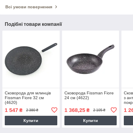
Всі умови повернення
Подібні товари компанії
Сковорода для млинців
Сковорода Fissman Fiore
Сков
Fissman Fiore 32 см
24 см (4622)
з ан
(4620)
покр
ROCK
1 547
1 368,25
1 2
₴
₴
2 380 ₴
2 105 ₴
Купити
Купити