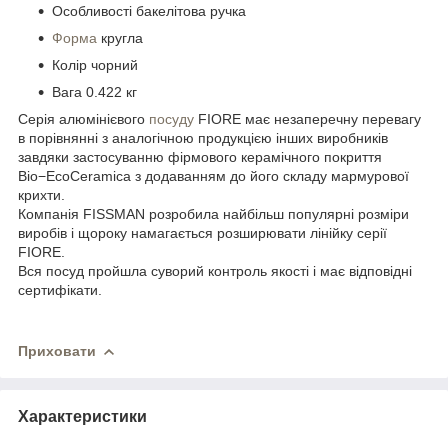
Особливості бакелітова ручка
Форма
кругла
Колір чорний
Вага 0.422 кг
Серія алюмінієвого
посуду
FIORE має незаперечну перевагу
в порівнянні з аналогічною продукцією інших виробників
завдяки застосуванню фірмового керамічного покриття
Bio−EcoCeramica з додаванням до його складу мармурової
крихти.
Компанія FISSMAN розробила найбільш популярні розміри
виробів і щороку намагається розширювати лінійку серії
FIORE.
Вся посуд пройшла суворий контроль якості і має відповідні
сертифікати.
Приховати
Характеристики