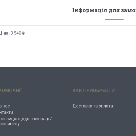
Інформація для зам
Ціна:
3 540 ₴
КОМПАНІЇ
КАК ПРИОБРЕСТИ
о нас
Доставка та оплата
нтакти
опозиція щодо співпраці /
опшипінгу