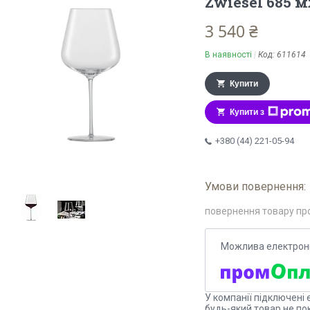
Zwiesel 685 мл
3 540 ₴
В наявності
Код:
611614
Купити
Купити з
+380 (44) 221-05-94
повернення товару пр
У компанії підключені 
будь-який товар не по