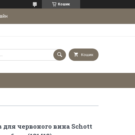
Кошик
айн
Кошик
в для червоного вина Schott