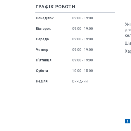
ГРАФІК РОБОТИ
Понеділок
09:00
19:00
Уні
Вівторок
09:00
19:00
до
кел
Середа
09:00
19:00
Ши
Четвер
09:00
19:00
Ха
Пʼятниця
09:00
19:00
Субота
10:00
15:00
Неділя
Вихідний