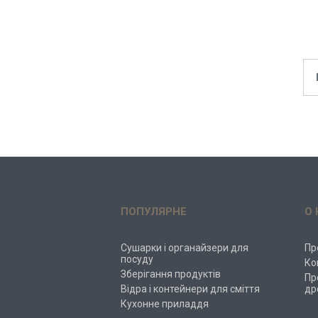
ПОПУЛЯРНЕ
О 
Сушарки і органайзери для
Пр
посуду
Ко
Зберігання продуктів
Пр
Відра і контейнери для сміття
др
Кухонне приладдя