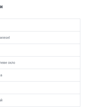
и
wiesel
леве скло
на
ий