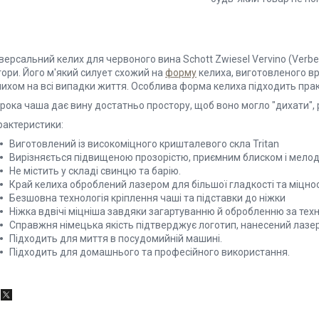
версальний келих для червоного вина Schott Zwiesel Vervino (Verbe
гори. Його м'який силует схожий на
форму
келиха, виготовленого в
ихом на всі випадки життя. Особлива форма келиха підходить практ
рока чаша дає вину достатньо простору, щоб воно могло "дихати",
рактеристики:
Виготовлений із високоміцного кришталевого скла Tritan
Вирізняється підвищеною прозорістю, приємним блиском і мелод
Не містить у складі свинцю та барію.
Край келиха оброблений лазером для більшої гладкості та міцнос
Безшовна технологія кріплення чаші та підставки до ніжки
Ніжка вдвічі міцніша завдяки загартуванню й обробленню за техно
Справжня німецька якість підтверджує логотип, нанесений лазер
Підходить для миття в посудомийній машині.
Підходить для домашнього та професійного використання.