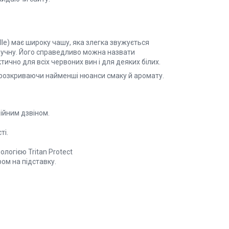
lle) має широку чашу, яка злегка звужується
ручну. Його справедливо можна назвати
ично для всіх червоних вин і для деяких білих.
 розкриваючи найменші нюанси смаку й аромату.
ійним дзвіном.
ті.
логією Tritan Protect
ом на підставку.