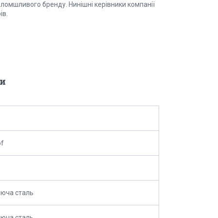
оломшливого бренду. Нинішні керівники компанії
ів.
и
of
юча сталь
юча сталь