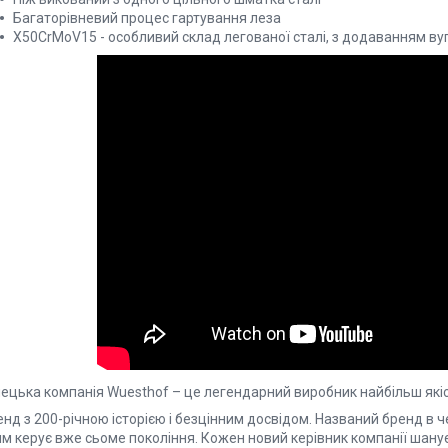
Багаторівневий процес гартування леза
X50CrMoV15 - особливий склад легованої сталі, з додаванням ву
ецька компанія Wuesthof – це легендарний виробник найбільш якісни
нд з 200-річною історією і безцінним досвідом. Названий бренд в ч
м керує вже сьоме покоління. Кожен новий керівник компанії шанує