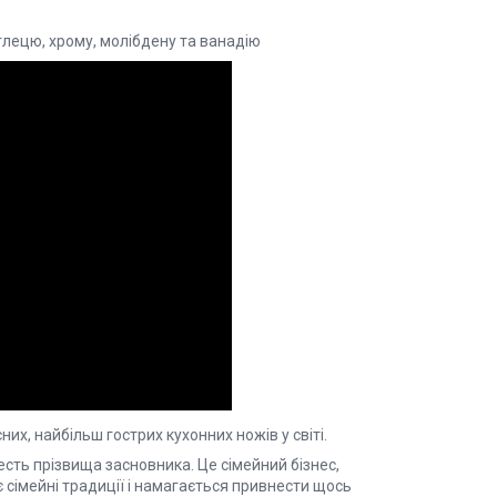
глецю, хрому, молібдену та ванадію
х, найбільш гострих кухонних ножів у світі.
есть прізвища засновника. Це сімейний бізнес,
 сімейні традиції і намагається привнести щось