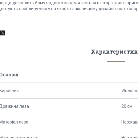
е, що дозволить йому надовго запам'ятається в історії цього приг
ентують особливу увагу на якості і лаконічному дизайні своїх товар
Характеристик
Основні
Виробник
Wuesth
Довжина леза
20 см
Матеріал леза
Нержаві
Матеріал рукоятки
Нержаві