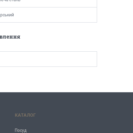
арський
овлення
КАТАЛОГ
Посуд