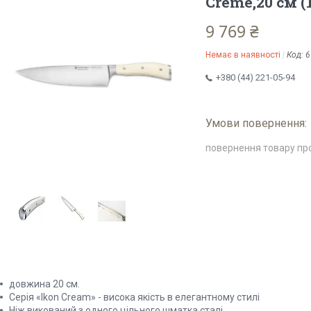
Creme,20 см (
9 769 ₴
Немає в наявності
Код:
6
+380 (44) 221-05-94
повернення товару пр
довжина 20 см.
Серія «Ikon Cream» - висока якість в елегантному стилі
Ніж викований з одного цільного шматка сталі