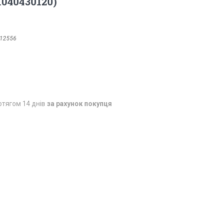
1040430120)
12556
отягом 14 днів
за рахунок покупця