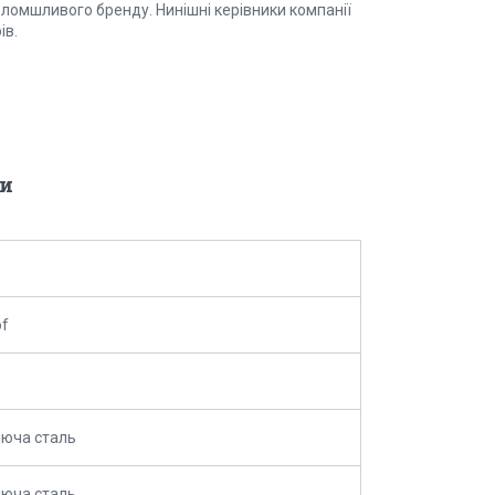
оломшливого бренду. Нинішні керівники компанії
ів.
и
of
юча сталь
юча сталь