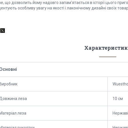
е, що дозволить йому надовго запам'ятається в історії цього приг
ентують особливу увагу на якості і лаконічному дизайні своїх товар
Характеристик
Основні
Виробник
Wuesth
Довжина леза
10 см
Матеріал леза
Нержаві
Матеріал рукоятки
Нержаві