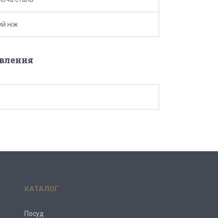
й ніж
овлення
КАТАЛОГ
Посуд