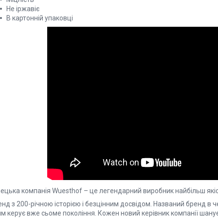
Не іржавіє
В картонній упаковці
ецька компанія Wuesthof – це легендарний виробник найбільш якісни
нд з 200-річною історією і безцінним досвідом. Названий бренд в ч
м керує вже сьоме покоління. Кожен новий керівник компанії шанує