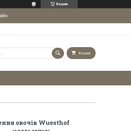
Кошик
айн
Кошик
ння овочів Wuesthof