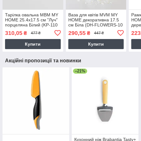
Тарілка овальна МВМ MY
Ваза для квітів MVM MY
Рам
HOME 25.4х17.5 см "Луч"
HOME декоративна 17.5
HOME
порцеляна Білий (KP-110
см Біла (DH-FLOWERS-10
дере
S WHITE)
WHITE)
1 S
310,05
290,55
223
₴
₴
477 ₴
447 ₴
Купити
Купити
Акційні пропозиції та новинки
–21%
Кухонний ніж Brabantia Tasty+