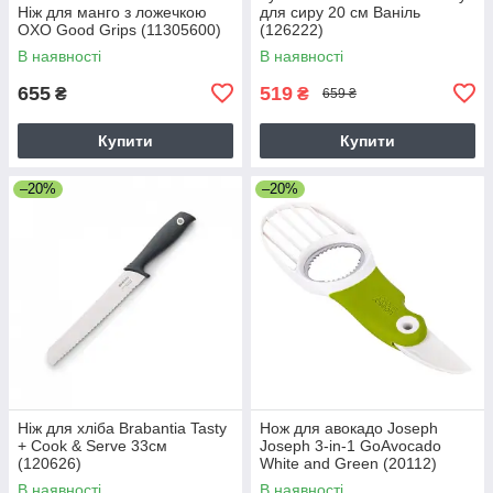
Ніж для манго з ложечкою
для сиру 20 см Ваніль
OXO Good Grips (11305600)
(126222)
В наявності
В наявності
655
519
₴
₴
659 ₴
Купити
Купити
–20%
–20%
Ніж для хліба Brabantia Tasty
Нож для авокадо Joseph
+ Cook & Serve 33см
Joseph 3-in-1 GoAvocado
(120626)
White and Green (20112)
В наявності
В наявності