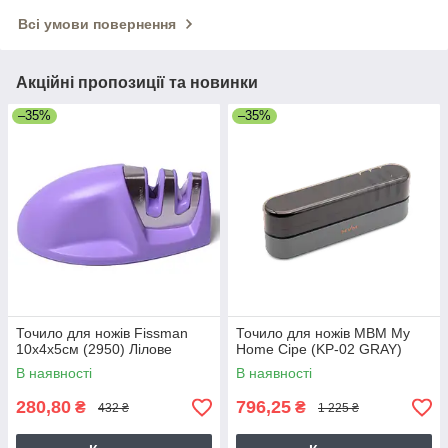
Всі умови повернення
Акційні пропозиції та новинки
–35%
–35%
Точило для ножів Fissman
Точило для ножів МВМ My
10х4х5см (2950) Лілове
Home Сіре (KP-02 GRAY)
В наявності
В наявності
280,80
796,25
₴
₴
432 ₴
1 225 ₴