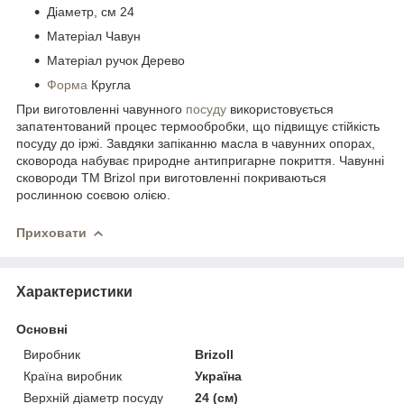
Діаметр, см 24
Матеріал Чавун
Матеріал ручок Дерево
Форма
Кругла
При виготовленні чавунного
посуду
використовується
запатентований процес термообробки, що підвищує стійкість
посуду до іржі. Завдяки запіканню масла в чавунних опорах,
сковорода набуває природне антипригарне покриття. Чавунні
сковороди ТМ Brizol при виготовленні покриваються
рослинною соєвою олією.
Приховати
Характеристики
Основні
Виробник
Brizoll
Країна виробник
Україна
Верхній діаметр посуду
24 (см)