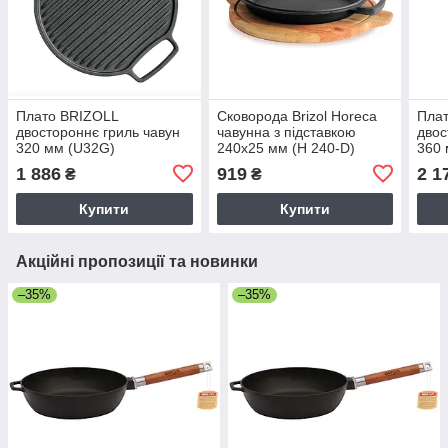
Плато BRIZOLL
Сковорода Brizol Horeca
Пла
двостороннє гриль чавун
чавунна з підставкою
двос
320 мм (U32G)
240х25 мм (H 240-D)
360 
1 886
919
2 1
₴
₴
Купити
Купити
Акційні пропозиції та новинки
–35%
–35%