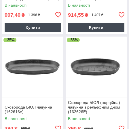
В наявності
В наявності
907,40
914,55
₴
₴
1 396 ₴
1 407 ₴
Купити
Купити
–35%
–35%
Сковорода БІОЛ (порційна)
Сковорода БІОЛ чавунна
чавунна з рельєфним дном
(162616e)
(162626E)
В наявності
В наявності
390
390
₴
₴
600 ₴
600 ₴