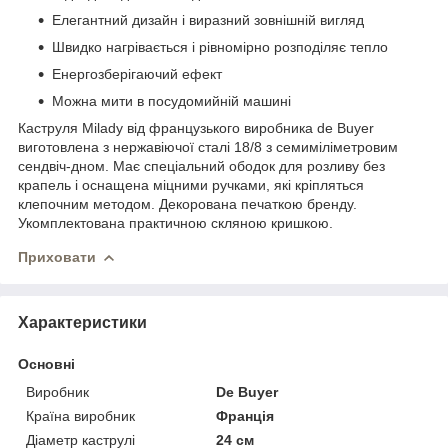
Елегантний дизайн і виразний зовнішній вигляд
Швидко нагрівається і рівномірно розподіляє тепло
Енергозберігаючий ефект
Можна мити в посудомийній машині
Каструля Milady від французького виробника de Buyer
виготовлена з нержавіючої сталі 18/8 з семиміліметровим
сендвіч-дном. Має спеціальний ободок для розливу без
крапель і оснащена міцними ручками, які кріпляться
клепочним методом. Декорована печаткою бренду.
Укомплектована практичною скляною кришкою.
Приховати
Характеристики
Основні
Виробник
De Buyer
Країна виробник
Франція
Діаметр каструлі
24 см