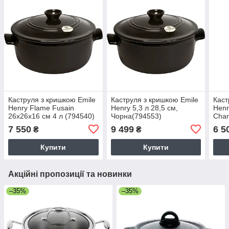
Каструля з кришкою Emile
Каструля з кришкою Emile
Каст
Henry Flame Fusain
Henry 5,3 л 28,5 см,
Henr
26x26x16 см 4 л (794540)
Чорна(794553)
Char
7 550
9 499
6 5
₴
₴
Купити
Купити
Акційні пропозиції та новинки
–35%
–35%