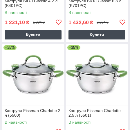
Каструля БІОЛ Classic 4.2 л
Каструля БІОЛ Classic 6.3 л
(K401PC)
(K701PC)
В наявності
В наявності
1 231,10
1 432,60
₴
₴
1 894 ₴
2 204 ₴
Купити
Купити
–35%
–35%
Каструля Fissman Charlotte 2
Каструля Fissman Charlotte
л (5500)
2.5 л (5501)
В наявності
В наявності