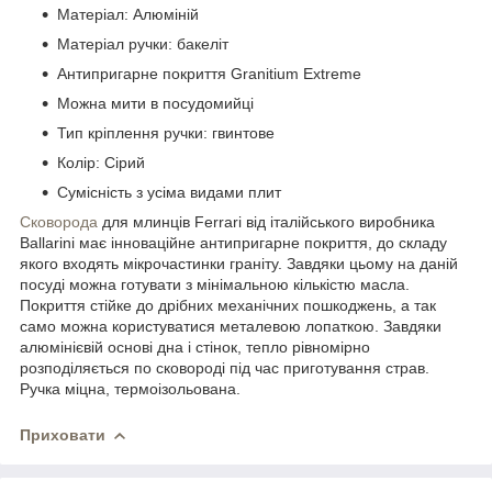
Матеріал: Алюміній
Матеріал ручки: бакеліт
Антипригарне покриття Granitium Extreme
Можна мити в посудомийці
Тип кріплення ручки: гвинтове
Колір: Сірий
Сумісність з усіма видами плит
Сковорода
для млинців Ferrari від італійського виробника
Ballarini має інноваційне антипригарне покриття, до складу
якого входять мікрочастинки граніту. Завдяки цьому на даній
посуді можна готувати з мінімальною кількістю масла.
Покриття стійке до дрібних механічних пошкоджень, а так
само можна користуватися металевою лопаткою. Завдяки
алюмінієвій основі дна і стінок, тепло рівномірно
розподіляється по сковороді під час приготування страв.
Ручка міцна, термоізольована.
Приховати