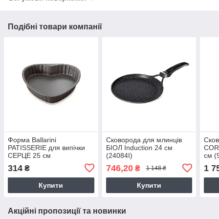
Подібні товари компанії
Форма Ballarini
Сковорода для млинців
Сков
PATISSERIE для випічки
БІОЛ Induction 24 см
COR
СЕРЦЕ 25 см
(24084I)
см (
(1AGD00.25/1001357)
314
746,20
1 7
₴
₴
1 148 ₴
Купити
Купити
Акційні пропозиції та новинки