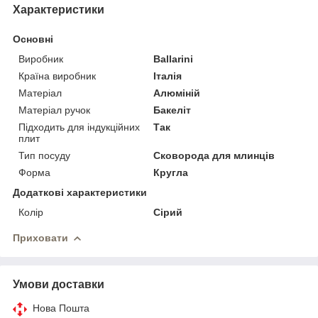
Характеристики
Основні
Виробник
Ballarini
Країна виробник
Італія
Матеріал
Алюміній
Матеріал ручок
Бакеліт
Підходить для індукційних
Так
плит
Тип посуду
Сковорода для млинців
Форма
Кругла
Додаткові характеристики
Колір
Сірий
Приховати
Умови доставки
Нова Пошта