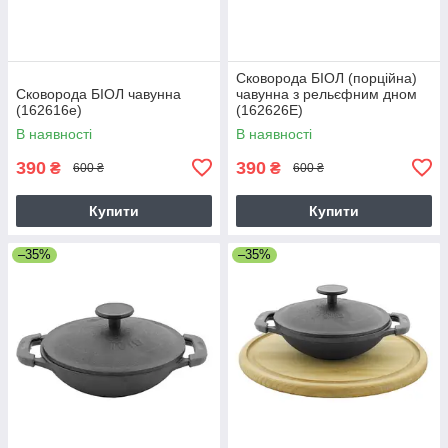
Сковорода БІОЛ (порційна)
Сковорода БІОЛ чавунна
чавунна з рельєфним дном
(162616e)
(162626E)
В наявності
В наявності
390
390
₴
₴
600 ₴
600 ₴
Купити
Купити
–35%
–35%