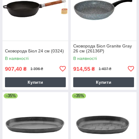
Сковорода Біол Granite Gray
Сковорода Біол 24 см (0324)
26 см (26136Р)
В наявності
В наявності
907,40
914,55
₴
₴
1 396 ₴
1 407 ₴
Купити
Купити
–35%
–35%