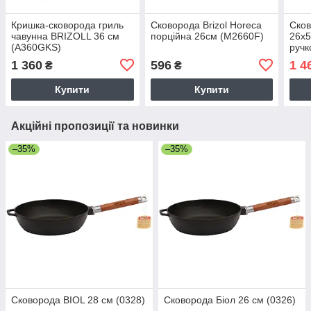
Кришка-сковорода гриль
Сковорода Brizol Horeca
Сков
чавунна BRIZOLL 36 см
порційна 26см (M2660F)
26x5
(A360GKS)
ручк
1 360
596
1 4
₴
₴
Купити
Купити
Акційні пропозиції та новинки
–35%
–35%
Сковорода BIOL 28 см (0328)
Сковорода Біол 26 см (0326)