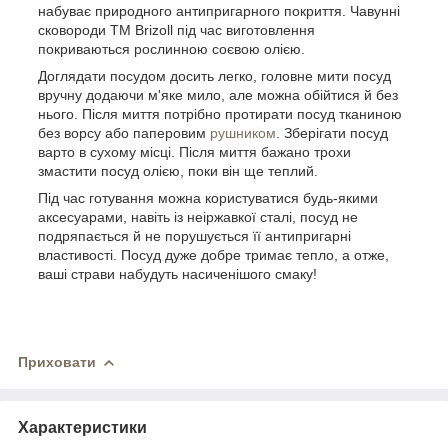
набуває природного антипригарного покриття. Чавунні
сковороди ТМ Brizoll під час виготовлення
покриваються рослинною соєвою олією.
Доглядати посудом досить легко, головне мити посуд
вручну додаючи м'яке мило, але можна обійтися й без
нього. Після миття потрібно протирати посуд тканиною
без ворсу або паперовим
рушником
. Зберігати посуд
варто в сухому місці. Після миття бажано трохи
змастити посуд олією, поки він ще теплий.
Під час готування можна користуватися будь-якими
аксесуарами, навіть із неіржавкої сталі, посуд не
подряпається й не порушується її антипригарні
властивості. Посуд дуже добре тримає тепло, а отже,
ваші страви набудуть насиченішого смаку!
Приховати
Характеристики