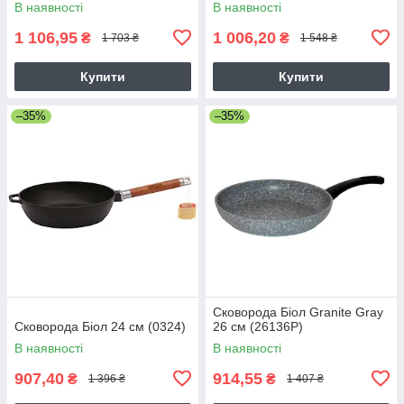
В наявності
В наявності
1 106,95
1 006,20
₴
₴
1 703 ₴
1 548 ₴
Купити
Купити
–35%
–35%
Сковорода Біол Granite Gray
Сковорода Біол 24 см (0324)
26 см (26136Р)
В наявності
В наявності
907,40
914,55
₴
₴
1 396 ₴
1 407 ₴