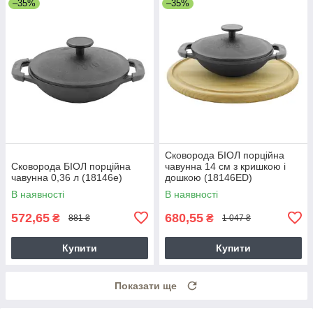
–35%
–35%
Сковорода БІОЛ порційна
Сковорода БІОЛ порційна
чавунна 14 см з кришкою і
чавунна 0,36 л (18146e)
дошкою (18146ED)
В наявності
В наявності
572,65
680,55
₴
₴
881 ₴
1 047 ₴
Купити
Купити
Показати ще