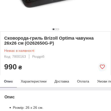
Сковорода-гриль Brizoll Optima чавунна
26x26 см (O262650G-P)
Немає в наявності
Код: 7800163
Роздріб
990
₴
Опис
Характеристики
Доставка
Оплата
Умови п
Опис
Розмір: 26 х 26 см.