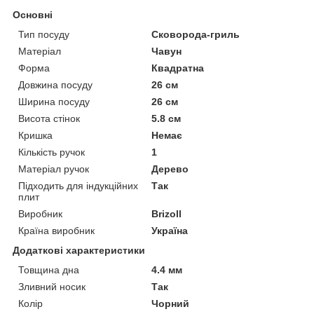
Основні
Тип посуду
Сковорода-гриль
Матеріал
Чавун
Форма
Квадратна
Довжина посуду
26 см
Ширина посуду
26 см
Висота стінок
5.8 см
Кришка
Немає
Кількість ручок
1
Матеріал ручок
Дерево
Підходить для індукційних
Так
плит
Виробник
Brizoll
Країна виробник
Україна
Додаткові характеристики
Товщина дна
4.4 мм
Зливний носик
Так
Колір
Чорний