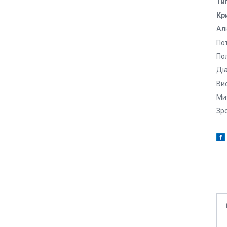
Ти
Кр
Ал
По
По
Діа
Вис
Ми
Зр