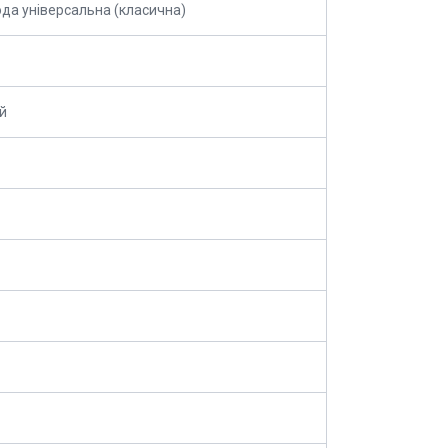
да універсальна (класична)
й