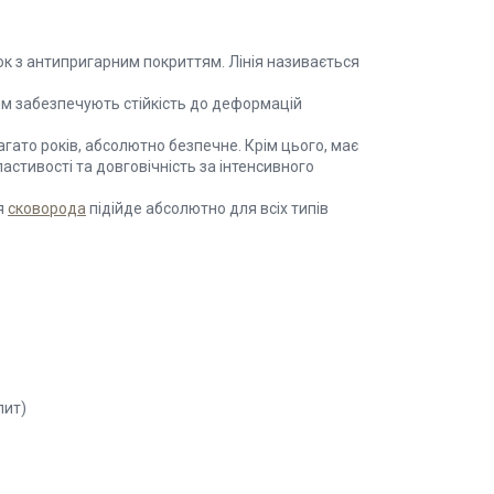
к з антипригарним покриттям. Лінія називається
мм забезпечують стійкість до деформацій
ато років, абсолютно безпечне. Крім цього, має
астивості та довговічність за інтенсивного
я
сковорода
підійде абсолютно для всіх типів
лит)