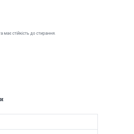
.
та
має стійкість до стирання.
и