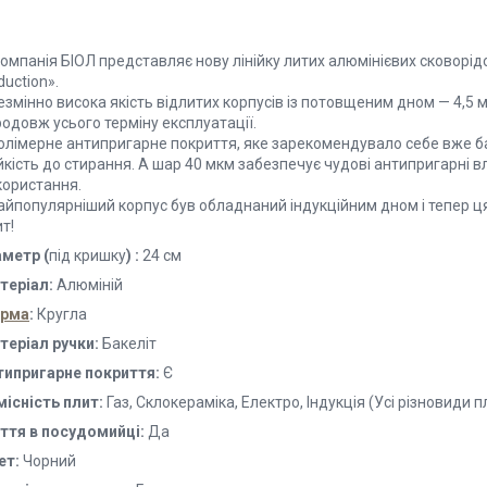
мпанія БІОЛ представляє нову лінійку литих алюмінієвих сковорідо
duction».
змінно висока якість відлитих корпусів із потовщеним дном — 4,5 
одовж усього терміну експлуатації.
лімерне антипригарне покриття, яке зарекомендувало себе вже баг
йкість до стирання. А шар 40 мкм забезпечує чудові антипригарні вл
користання.
йпопулярніший корпус був обладнаний індукційним дном і тепер ц
т!
аметр (
під кришку
) :
24 см
теріал:
Алюміній
рма
:
Кругла
теріал ручки:
Бакеліт
типригарне покриття:
Є
місність плит:
Газ, Склокераміка, Електро, Індукція (Усі різновиди п
ття в посудомийці:
Да
ет:
Чорний