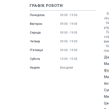
ГРАФІК РОБОТИ
Ко
Понеділок
09:00
19:00
«In
Не
Вівторок
09:00
19:00
упр
По
Середа
09:00
19:00
сті
ви
Четвер
09:00
19:00
На
Пʼятниця
09:00
19:00
пли
Ді
Субота
10:00
15:00
Ма
Неділя
Вихідний
Фо
Ма
Ан
Су
Ми
Цв