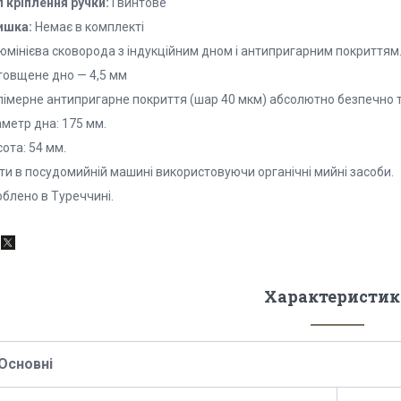
п кріплення ручки:
Гвинтове
ишка:
Немає в комплекті
юмінієва сковорода з індукційним дном і антипригарним покриттям
товщене дно — 4,5 мм
лімерне антипригарне покриття (шар
40 мкм)
абсолютно безпечно 
метр дна: 175 мм.
ота: 54 мм.
ти в посудомийній машині використовуючи органічні мийні засоби.
облено в Туреччині.
Характеристик
Основні