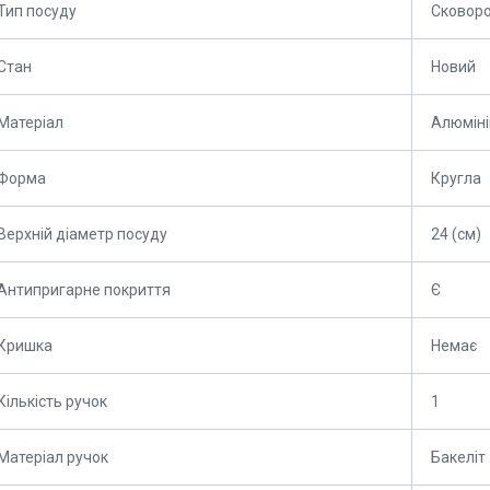
Тип посуду
Сковоро
Стан
Новий
Матеріал
Алюміні
Форма
Кругла
Верхній діаметр посуду
24 (см)
Антипригарне покриття
Є
Кришка
Немає
Кількість ручок
1
Матеріал ручок
Бакеліт