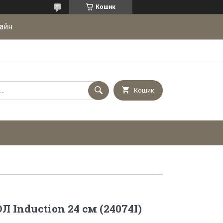
Кошик
айн
Кошик
Л Induction 24 см (24074І)