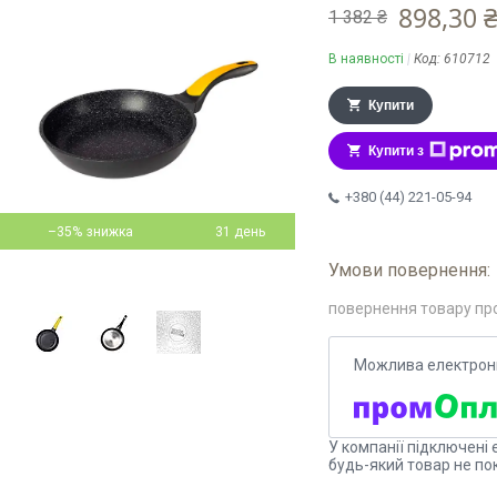
898,30 
1 382 ₴
В наявності
Код:
610712
Купити
Купити з
+380 (44) 221-05-94
–35%
31 день
повернення товару пр
У компанії підключені 
будь-який товар не по