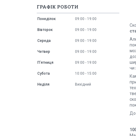
ГРАФІК РОБОТИ
Понеділок
09:00
19:00
Ско
Вівторок
09:00
19:00
ст
Ал
Середа
09:00
19:00
по
мож
Четвер
09:00
19:00
доз
ши
Пʼятниця
09:00
19:00
чи 
Субота
10:00
15:00
Кам
при
Неділя
Вихідний
те
тв
ск
по
До 
10
Mad