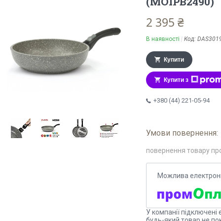
(MOIPB2490)
2 395 ₴
В наявності
Код:
DAS301
Купити
Купити з
+380 (44) 221-05-94
повернення товару пр
У компанії підключені 
будь-який товар не по