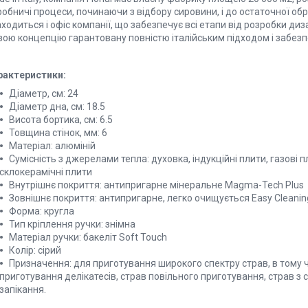
обничі процеси, починаючи з відбору сировини, і до остаточної обр
ходиться і офіс компанії, що забезпечує всі етапи від розробки диза
свою концепцію гарантовану повністю італійським підходом і забез
рактеристики:
Діаметр, см: 24
Діаметр дна, см: 18.5
Висота бортика, см: 6.5
Товщина стінок, мм: 6
Матеріал: алюміній
Сумісність з джерелами тепла: духовка, індукційні плити, газові п
склокерамічні плити
Внутрішнє покриття: антипригарне мінеральне Magma-Tech Plus
Зовнішнє покриття: антипригарне, легко очищується Easy Cleanin
Форма: кругла
Тип кріплення ручки: знімна
Матеріал ручки: бакеліт Soft Touch
Колір: сірий
Призначення: для приготування широкого спектру страв, в тому ч
приготування делікатесів, страв повільного приготування, страв з
запікання.