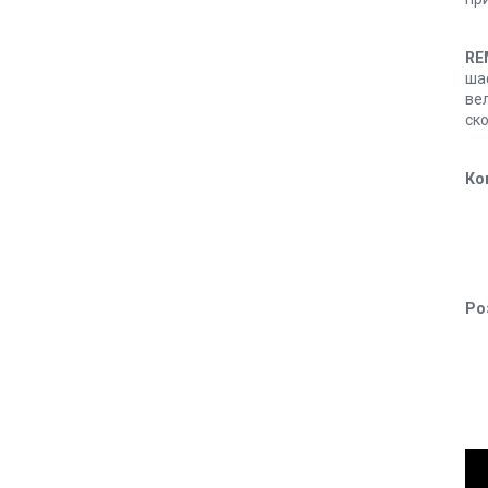
RE
шаф
вел
ско
Ко
Роз