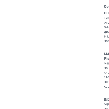
Ос
CO
зус
от
ви
диз
від
пос
MA
Pl
мак
по
кис
сто
по
ко
IN
од
при