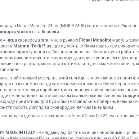
ворода Flonal Monolite 24 см (MOIPB2490) сертифікована в Україні 
андартам якості та безпеки.
юмінієва сковорода зі знімною ручкою
Flonal Monolite
має ультрам
криття
Magma-Tech Plus,
що є досить стійким навіть при використа
ливим приготування їжі без додавання олії. Знімна ручка робить с
воляє використовувати сковороду для приготування їжі в духовці. Т
рокий спектр страв, сковорода оптимальна для смаження овочів, м'
запікання.
інь - найстаріший матеріал, який сьогодні знову оживає в нових фо
роди на кухні. Насправді саме з каменю компанія Flonal черпає св
хнологічної колекції виробника, що пропонує найефективніше анти
ердих мінеральних часточок разом із алюмінієвою основою
товщин
овороду придатною для будь-якої нагрівальної поверхні, включаючи
криття робить догляд за сковородою легким і швидким.
сковорідки ідеально пасує кришка Flonal Glass Lid 24 см та кришка Flo
0% MADE IN ITALY
- На відміну від багатьох інших виробників, що 
e in Italy, компанія Flonal має власну фабрику площею 20 000 м2, р