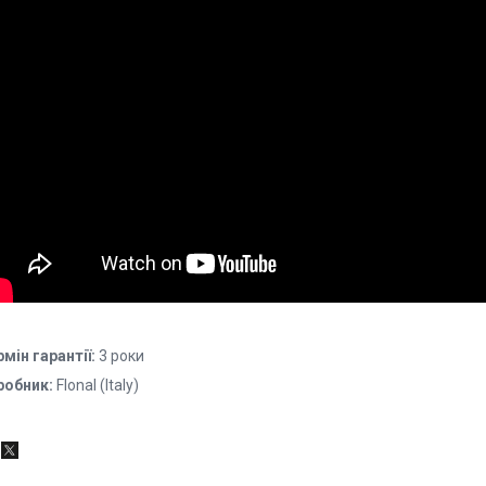
мін гарантії:
3 роки
робник:
Flonal (Italy)