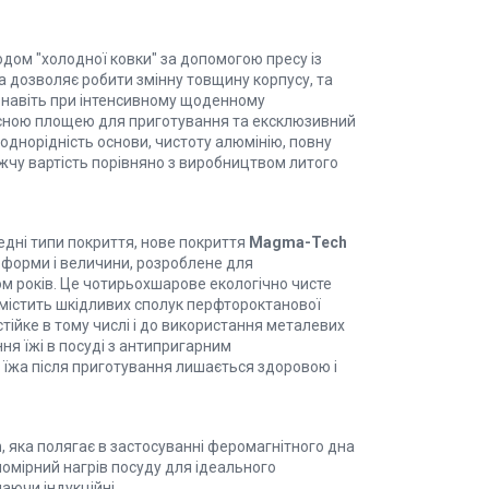
дом "холодної ковки" за допомогою пресу із
на дозволяє робити змінну товщину корпусу, та
и навіть при інтенсивному щоденному
рисною площею для приготування та ексклюзивний
 однорідність основи, чистоту алюмінію, повну
ижчу вартість порівняно з виробництвом литого
едні типи покриття, нове покриття
Magma-Tech
 форми і величини, розроблене для
ом років. Це чотирьохшарове екологічно чисте
містить шкідливих сполук перфтороктанової
стійке в тому числі і до використання металевих
ня їжі в посуді з антипригарним
 їжа після приготування лишається здоровою і
h
, яка полягає в застосуванні феромагнітного дна
омірний нагрів посуду для ідеального
аючи індукційні.