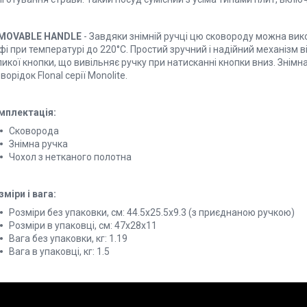
MOVABLE HANDLE
- Завдяки знімній ручці цю сковороду можна вик
і при температурі до 220°С. Простий зручний і надійний механізм 
икої кнопки, що вивільняє ручку при натисканні кнопки вниз. Знімна
ворідок Flonal серії Monolite.
мплектація:
Сковорода
Знімна ручка
Чохол з нетканого полотна
міри і вага:
Розміри без упаковки, см: 44.5x25.5x9.3 (з приєднаною ручкою)
Розміри в упаковці, см: 47x28x11
Вага без упаковки, кг: 1.19
Вага в упаковці, кг: 1.5