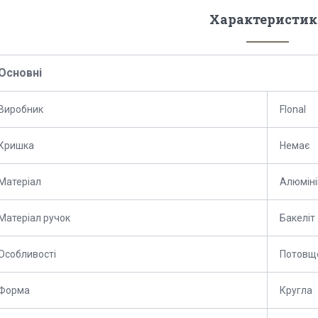
Характеристик
Основні
Виробник
Flonal
Кришка
Немає
Матеріал
Алюміні
Матеріал ручок
Бакеліт
Особливості
Потовще
Форма
Кругла