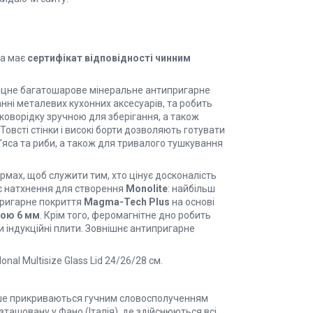
та має
сертифікат відповідності чинним
іцне багатошарове мінеральне антипригарне
нні металевих кухонних аксесуарів, та робить
коворідку зручною для зберігання, а також
овсті стінки і високі борти дозволяють готувати
яса та риби, а також для тривалого тушкування
рмах, щоб служити тим, хто цінує досконалість
оє натхнення для створення
Monolite
: найбільш
пригарне покриття
Magma-Tech Plus
на основі
ою 6 мм
. Крім того, феромагнітне дно робить
 індукційні плити. Зовнішнє антипригарне
nal Multisize Glass Lid 24/26/28 см.
лише прикриваються гучним словосполученням
озташовану у Фано (Італія), де здійснюються всі