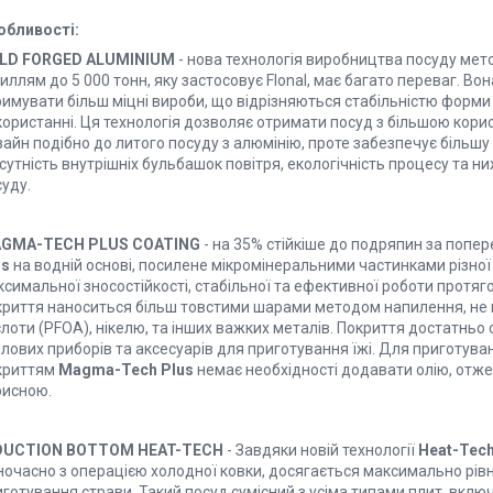
обливості:
LD FORGED ALUMINIUM
- нова технологія виробництва посуду мето
иллям до 5 000 тонн, яку застосовує Flonal, має багато переваг. Во
римувати більш міцні вироби, що відрізняються стабільністю форм
користанні. Ця технологія дозволяє отримати посуд з більшою ко
айн подібно до литого посуду з алюмінію, проте забезпечує більшу
сутність внутрішніх бульбашок повітря, екологічність процесу та н
уду.
GMA-TECH PLUS COATING
- на 35% стійкіше до подряпин за попер
us
на водній основі, посилене мікромінеральними частинками різної
симальної зносостійкості, стабільної та ефективної роботи протяг
криття наноситься більш товстими шарами методом напилення, не 
лоти (PFOA), нікелю, та інших важких металів. Покриття достатньо 
лових приборів та аксесуарів для приготування їжі. Для приготуван
криттям
Magma-Tech Plus
немає необхідності додавати олію, отже
рисною.
DUCTION BOTTOM HEAT-TECH
- Завдяки новій технології
Heat-Tec
ночасно з операцією холодної ковки, досягається максимально рівн
готування страви. Такий посуд сумісний з усіма типами плит, включ