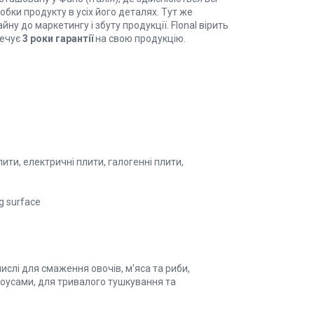
обки продукту в усіх його деталях. Тут же
йну до маркетингу і збуту продукції. Flonal вірить
печує
3 роки гарантії
на свою продукцію.
лити, електричні плити, галогенні плити,
g surface
ислі для смаження овочів, м'яса та риби,
 соусами, для тривалого тушкування та