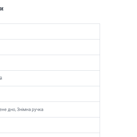
и
й
не дно, Знімна ручка