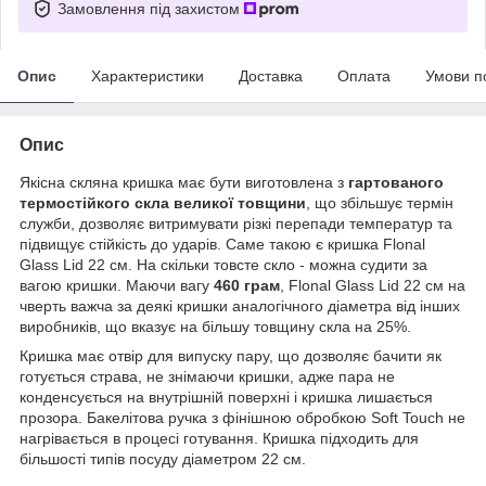
Замовлення під захистом
Опис
Характеристики
Доставка
Оплата
Умови п
Опис
Якісна скляна кришка має бути виготовлена з
гартованого
термостійкого скла великої товщини
, що збільшує термін
служби, дозволяє витримувати різкі перепади температур та
підвищує стійкість до ударів. Саме такою є кришка Flonal
Glass Lid 22 см. На скільки товсте скло - можна судити за
вагою кришки. Маючи вагу
460 грам
, Flonal Glass Lid 22 см на
чверть важча за деякі кришки аналогічного діаметра від інших
виробників, що вказує на більшу товщину скла на 25%.
Кришка має отвір для випуску пару, що дозволяє бачити як
готується страва, не знімаючи кришки, адже пара не
конденсується на внутрішній поверхні і кришка лишається
прозора. Бакелітова ручка з фінішною обробкою Soft Touch не
нагрівається в процесі готування. Кришка підходить для
більшості типів посуду діаметром 22 см.