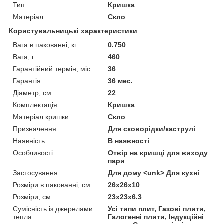
Тип
Кришка
Матеріал
Скло
Користувальницькі характеристики
Вага в пакованні, кг.
0.750
Вага, г
460
Гарантійний термін, міс.
36
Гарантія
36 мес.
Діаметр, см
22
Комплектація
Кришка
Матеріал кришки
Скло
Призначення
Для сковорідки/каструлі
Наявність
В наявності
Особливості
Отвір на кришці для виходу
пари
Застосування
Для дому <unk> Для кухні
Розміри в пакованні, см
26x26x10
Розміри, см
23x23x6.3
Сумісність із джерелами
Усі типи плит, Газові плити,
тепла
Галогенні плити, Індукційні