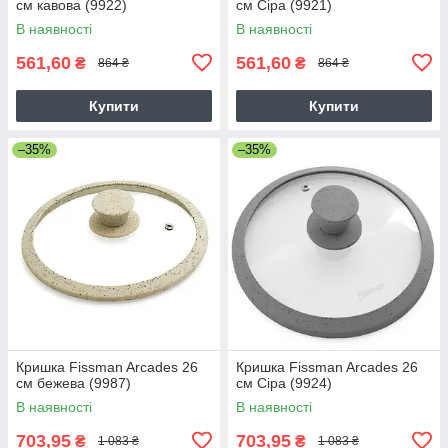
см кавова (9922)
см Сіра (9921)
В наявності
В наявності
561,60
561,60
₴
₴
864 ₴
864 ₴
Купити
Купити
–35%
–35%
Кришка Fissman Arcades 26
Кришка Fissman Arcades 26
см бежева (9987)
см Сіра (9924)
В наявності
В наявності
703,95
703,95
₴
₴
1 083 ₴
1 083 ₴