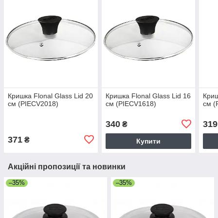
Кришка Flonal Glass Lid 20
Кришка Flonal Glass Lid 16
Криш
см (PIECV2018)
см (PIECV1618)
см (
340
319
₴
371
₴
Купити
Акційні пропозиції та новинки
–35%
–35%