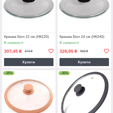
Кришка Біол 22 см (НК220)
Кришка Біол 24 см (НК240)
В наявності
В наявності
307,45
326,95
₴
₴
473 ₴
503 ₴
Купити
Купити
–35%
–35%