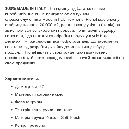
100% MADE IN ITALY
- На відміну від багатьох інших
виробників, що лише прикриваються гучним
словосполученням Made in Italy, компанія Flonal має власну
фабрику площею 20 000 м2, розташовану у Фано (Італія), де
здійснюються всі виробничі процеси, починаючи з відбору
сировини, і до остаточної обробки продукту в усіх його
деталях. Тут же знаходиться і офіс компанії, що забезпечує
всі етапи від розробки дизайну до маркетингу і збуту
продукції. Flonal вірить у свою концепцію гарантовану
повністю італійським підходом і забезпечує
3 роки гарантії
на
свою продукцію.
Характеристики:
Діаметр, см: 22
Матеріал: гартоване скло
Форма: кругла
Тип кріплення ручки: гвинтове
Матеріал ручки: бакеліт Soft Touch
Колір: прозорий