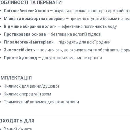
ОБЛИВОСТІ ТА ПЕРЕВАГИ
Світло-бежевий колір
— візуально освіжає простір і гармонійно
М’яка та комфортна поверхня
— приємно ступати босими ногам
Відмінне вбирання вологи
— ефективно поглинають воду
Протиковзка основа
— безпека на вологій підлозі
Гіпоалергенні матеріали
— підходять для всієї родини
Зносостійкість
— не линяють, не скочуються та зберігають фор
Простий догляд
— допускається машинне прання
ОМПЛЕКТАЦІЯ
Килимок для ванни/душової
Килимок перед унітазом
Прямокутний килимок для вхідної зони
ІДХОДЯТЬ ДЛЯ
Ванної кімнати