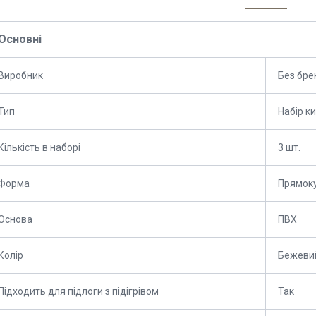
Основні
Виробник
Без бре
Тип
Набір к
Кількість в наборі
3 шт.
Форма
Прямок
Основа
ПВХ
Колір
Бежеви
Підходить для підлоги з підігрівом
Так