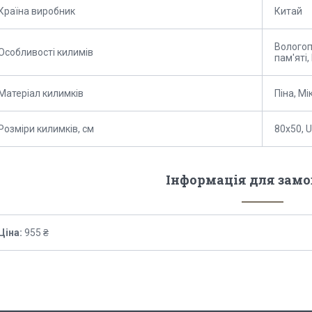
Країна виробник
Китай
Вологоп
Особливості килимів
пам'яті
Матеріал килимків
Піна, М
Розміри килимків, см
80х50, 
Інформація для зам
Ціна:
955 ₴