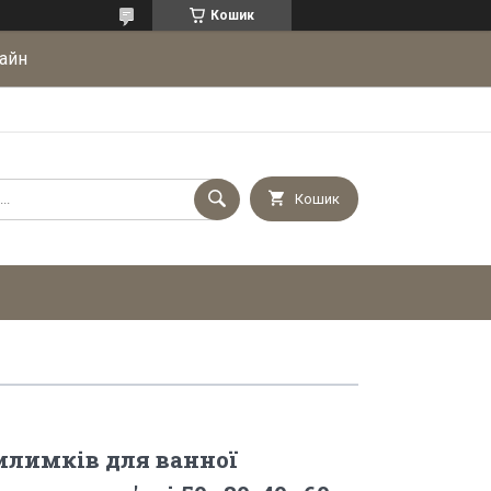
Кошик
айн
Кошик
килимків для ванної