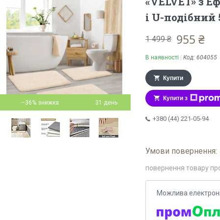
«VELVET» з Еф
і U-подібний
955 ₴
1 499 ₴
В наявності
Код:
604055
Купити
Купити з
–36%
31 день
+380 (44) 221-05-94
повернення товару пр