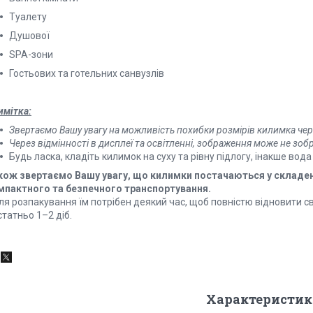
Туалету
Душової
SPA-зони
Гостьових та готельних санвузлів
имітка:
Звертаємо Вашу увагу на можливість похибки розмірів килимка че
Через відмінності в дисплеї та освітленні, зображення може не зо
Будь ласка, кладіть килимок на суху та рівну підлогу, інакше во
кож звертаємо Вашу увагу, що килимки постачаються у складено
мпактного та безпечного транспортування.
ля розпакування їм потрібен деякий час, щоб повністю відновити с
татньо 1–2 діб.
Характеристик