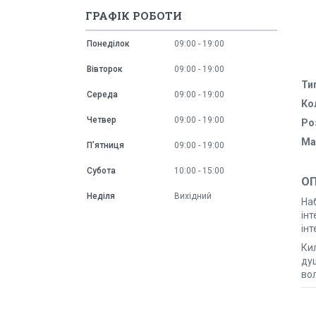
ГРАФІК РОБОТИ
Понеділок
09:00
19:00
Вівторок
09:00
19:00
Ти
Середа
09:00
19:00
Ко
Четвер
09:00
19:00
Ро
Ма
Пʼятниця
09:00
19:00
Субота
10:00
15:00
О
Неділя
Вихідний
Наб
інт
інт
Кил
ду
вол