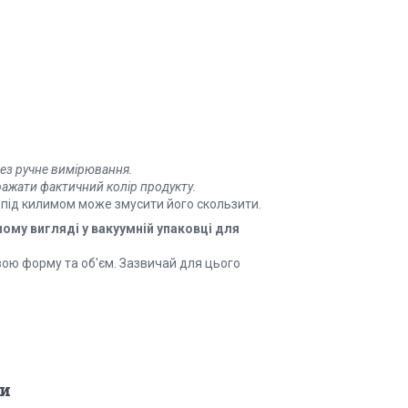
рез ручне вимірювання.
бражати фактичний колір продукту.
да під килимом може змусити його скользити.
му вигляді у вакуумній упаковці для
вою форму та об'єм. Зазвичай для цього
и