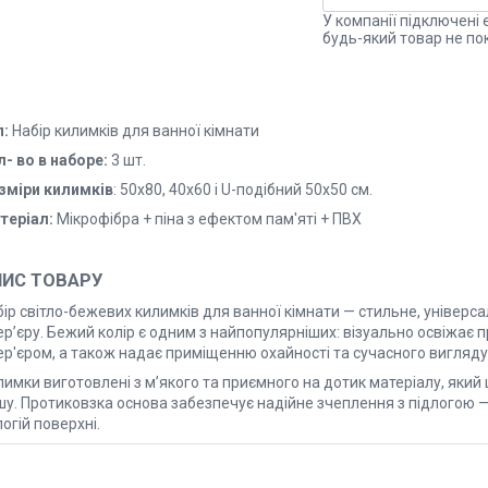
У компанії підключені 
будь-який товар не по
п:
Набір килимків для ванної кімнати
л- во в наборе:
3 шт.
зміри килимків
: 50х80, 40х60 і U-подібний 50х50 см.
теріал:
Мікрофібра + піна з ефектом пам'яті + ПВХ
ПИС ТОВАРУ
ір світло-бежевих килимків для ванної кімнати — стильне, універс
ер’єру. Бежий колір є одним з найпопулярніших: візуально освіжає 
ер'єром, а також надає приміщенню охайності та сучасного вигляду
имки виготовлені з м’якого та приємного на дотик матеріалу, який
шу. Протиковзка основа забезпечує надійне зчеплення з підлогою —
огій поверхні.