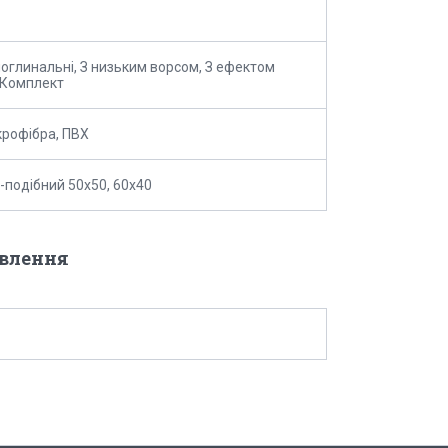
оглинальні, З низьким ворсом, З ефектом
, Комплект
ікрофібра, ПВХ
U-подібний 50х50, 60х40
овлення