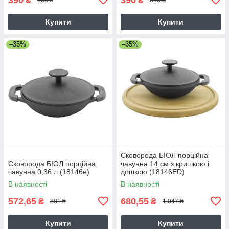
₴
₴
600 ₴
600 ₴
Купити
Купити
–35%
–35%
Сковорода БІОЛ порційна
Сковорода БІОЛ порційна
чавунна 14 см з кришкою і
чавунна 0,36 л (18146e)
дошкою (18146ED)
В наявності
В наявності
572,65
680,55
₴
₴
881 ₴
1 047 ₴
Купити
Купити