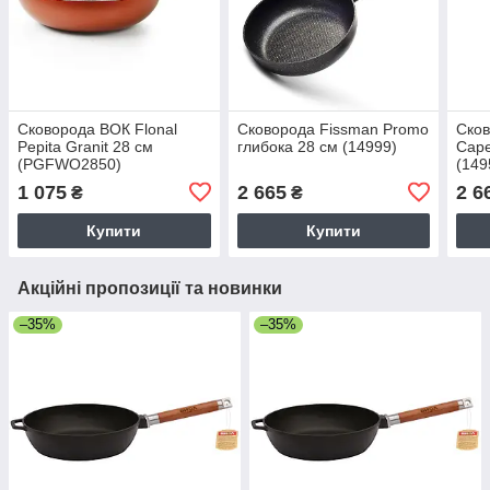
Сковорода ВОК Flonal
Сковорода Fissman Promo
Сков
Pepita Granit 28 см
глибока 28 см (14999)
Cape
(PGFWO2850)
(149
1 075
2 665
2 6
₴
₴
Купити
Купити
Акційні пропозиції та новинки
–35%
–35%