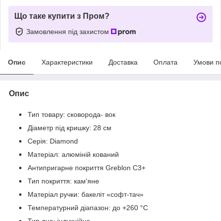
Що таке купити з Пром?
Замовлення під захистом
Опис
Характеристики
Доставка
Оплата
Умови п
Опис
Тип товару: сковорода- вок
Діаметр під кришку: 28 см
Серія: Diamond
Матеріал: алюміній кований
Антипригарне покриття Greblon C3+
Тип покриття: кам'яне
Матеріал ручки: бакеліт «софт-тач»
Температурний діапазон: до +260 °C
Тип дна: індукційне