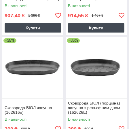
В наявності
В наявності
907,40
914,55
₴
₴
1 396 ₴
1 407 ₴
Купити
Купити
–35%
–35%
Сковорода БІОЛ (порційна)
Сковорода БІОЛ чавунна
чавунна з рельєфним дном
(162616e)
(162626E)
В наявності
В наявності
390
390