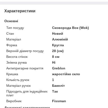
Характеристики
Основні
Тип посуду
Сковорода Вок (Wok)
Стан
Новий
Матеріал
Алюміній
Форма
Кругла
Верхній діаметр посуду
28 (см)
Висота стінок
8 см
Знімна ручка
Ні
Антипригарне покриття
Greblon
Кришка
жаростійке скло
Кількість ручок
1
Матеріал ручок
Бакеліт
Підходить для індукційних
Так
плит
Виробник
Fissman
Додаткові характеристики