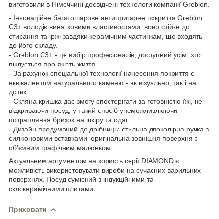
виготовили в Німеччині досвідчені технологи компанії Greblon.
- Інноваційне багатошарове антипригарне покриття Greblon
С3+ володіє винятковими властивостями: воно стійке до
стирання та іржі завдяки керамічним частинкам, що входять
до його складу.
- Greblon С3+ - це вибір професіоналів, доступний усім, хто
піклується про якість життя.
- За рахунок спеціальної технології нанесення покриття є
еквівалентом натурального каменю - як візуально, так і на
дотик.
- Скляна кришка дає змогу спостерігати за готовністю їжі, не
відкриваючи посуд, у такий спосіб унеможливлюючи
потрапляння бризок на шкіру та одяг.
- Дизайн продуманий до дрібниць: стильна двоколірна ручка з
силіконовими вставками, оригінальна зовнішня поверхня з
об'ємним графічним малюнком.
Актуальним аргументом на користь серії DIAMOND є
можливість використовувати вироби на сучасних варильних
поверхнях. Посуд сумісний з індукційними та
склокерамічними плитами.
Приховати