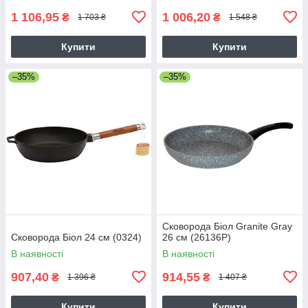
1 106,95
1 006,20
₴
₴
1 703 ₴
1 548 ₴
Купити
Купити
–35%
–35%
Сковорода Біол Granite Gray
Сковорода Біол 24 см (0324)
26 см (26136Р)
В наявності
В наявності
907,40
914,55
₴
₴
1 396 ₴
1 407 ₴
Купити
Купити