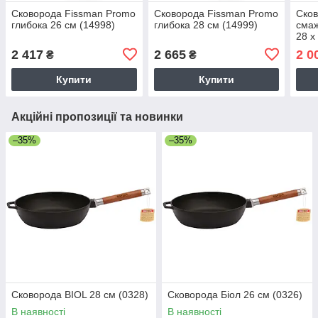
Сковорода Fissman Promo
Сковорода Fissman Promo
Сков
глибока 26 см (14998)
глибока 28 см (14999)
смаж
28 x
2 417
2 665
2 0
₴
₴
Купити
Купити
Акційні пропозиції та новинки
–35%
–35%
Сковорода BIOL 28 см (0328)
Сковорода Біол 26 см (0326)
В наявності
В наявності