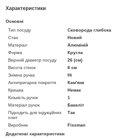
Характеристики
Основні
Тип посуду
Сковорода глибока
Стан
Новий
Матеріал
Алюміній
Форма
Кругла
Верхній діаметр посуду
26 (см)
Висота стінок
6 см
Знімна ручка
Ні
Антипригарне покриття
Кам'яне
Кришка
Немає
Кількість ручок
1
Матеріал ручок
Бакеліт
Підходить для індукційних
Так
плит
Виробник
Fissman
Додаткові характеристики