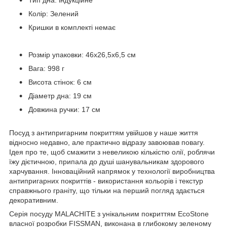
Колір: Зелений
Кришки в комплекті немає
Розмір упаковки:
46x26,5x6
,5
см
Вага: 998 г
Висота стінок: 6 см
Діаметр дна: 19 см
Довжина ручки: 17 см
Посуд з антипригарним покриттям увійшов у наше життя
відносно недавно, але практично відразу завоював повагу.
Ідея про те, щоб смажити з невеликою кількістю олії, роблячи
їжу дієтичною, припала до душі шанувальникам здорового
харчування. Інноваційний напрямок у технології виробництва
антипригарних покриттів - використання кольорів і текстур
справжнього граніту, що тільки на перший погляд здається
декоративним.
Серія посуду MALACHITE з унікальним покриттям EcoStone
власної розробки FISSMAN, виконана в глибокому зеленому