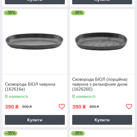
–35%
–35%
Сковорода БІОЛ (порційна)
Сковорода БІОЛ чавунна
чавунна з рельєфним дном
(162616e)
(162626E)
В наявності
В наявності
390
390
₴
₴
600 ₴
600 ₴
Купити
Купити
–35%
–35%