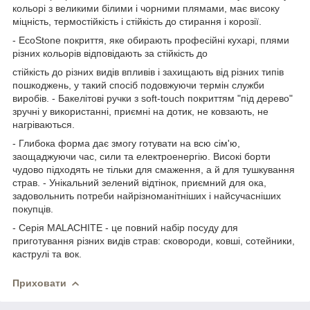
кольорі з великими білими і чорними плямами, має високу
міцність, термостійкість і стійкість до стирання і корозії.
- EcoStone покриття, яке обирають професійні кухарі, плями
різних кольорів відповідають за стійкість до
стійкість до різних видів впливів і захищають від різних типів
пошкоджень, у такий спосіб подовжуючи термін служби
виробів. - Бакелітові ручки з soft-touch покриттям "під дерево"
зручні у використанні, приємні на дотик, не ковзають, не
нагріваються.
- Глибока форма дає змогу готувати на всю сім'ю,
заощаджуючи час, сили та електроенергію. Високі борти
чудово підходять не тільки для смаження, а й для тушкування
страв. - Унікальний зелений відтінок, приємний для ока,
задовольнить потреби найрізноманітніших і найсучасніших
покупців.
- Серія MALACHITE - це повний набір посуду для
приготування різних видів страв: сковороди, ковші, сотейники,
каструлі та вок.
Приховати