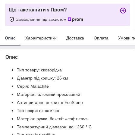
Що таке купити з Пром?
Замовлення під захистом
Опис
Характеристики
Доставка
Оплата
Умови п
Опис
Тип товару: сковорідка
Діаметр під кришку: 26 см
Серія: Malachite
Матеріал: алюміній пресований
Антипригарне покриття EcoStone
Тип покриття: кам'яне
Матеріал ручки: бакеліт «софт-тач»
Температурний діапазон: до +260 ° C
Тип дна: індукційне