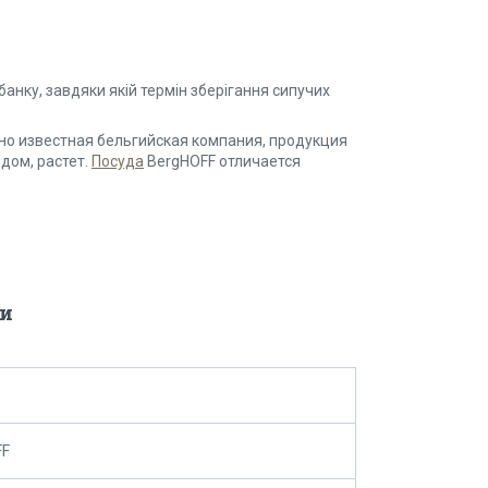
банку, завдяки якій термін зберігання сипучих
о известная бельгийская компания, продукция
дом, растет.
Посуда
BergHOFF отличается
и
FF