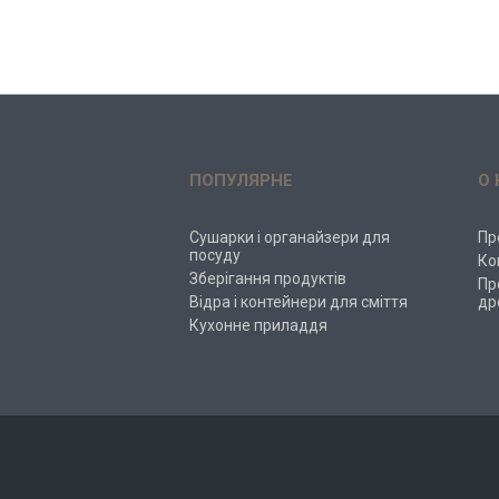
ПОПУЛЯРНЕ
О 
Сушарки і органайзери для
Пр
посуду
Ко
Зберігання продуктів
Пр
Відра і контейнери для сміття
др
Кухонне приладдя