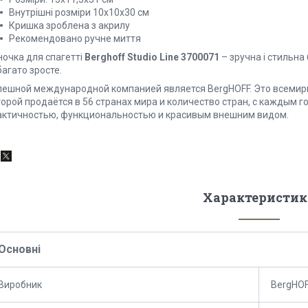
Внутрішні розміри 10x10x30 см
Кришка зроблена з акрилу
Рекомендовано ручне миття
ночка для спагетті
Berghoff Studio Line 3700071
– зручна і стильна 
агато зросте.
пешной международной компанией является BergHOFF. Это всемирн
орой продаётся в 56 странах мира и количество стран, с каждым го
актичностью, функциональностью и красивым внешним видом.
Характеристик
Основні
Виробник
BergHO