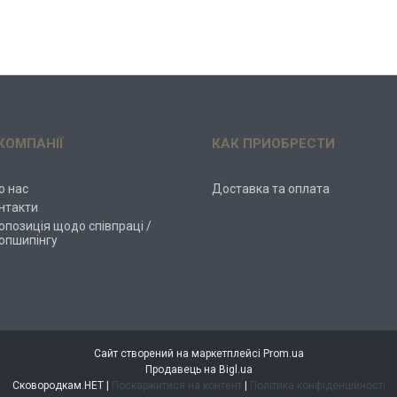
КОМПАНІЇ
КАК ПРИОБРЕСТИ
о нас
Доставка та оплата
нтакти
опозиція щодо співпраці /
опшипінгу
Сайт створений на маркетплейсі
Prom.ua
Продавець на Bigl.ua
Сковородкам.НЕТ |
Поскаржитися на контент
|
Політика конфіденційності