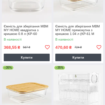
Ємність для зберігання МВМ
Ємність для зберігання МВМ
MY HOME квадратна з
MY HOME прямокутна з
кришкою 0.8 л (KP-60
кришкою 1.04 л (KP-61 M
MT/WOOD)
T/WOOD)
В наявності
В наявності
368,55
470,60
₴
₴
567 ₴
724 ₴
Купити
Купити
–35%
–35%