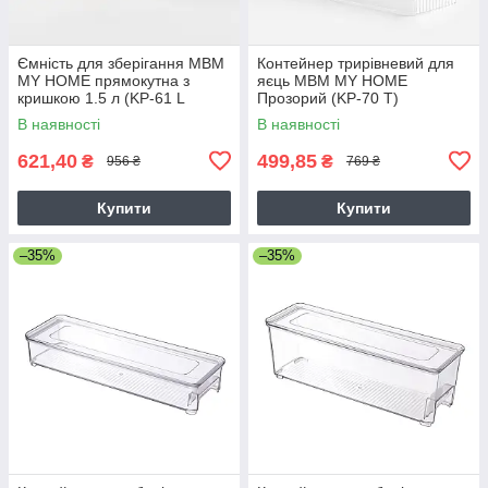
Ємність для зберігання МВМ
Контейнер трирівневий для
MY HOME прямокутна з
яєць МВМ MY HOME
кришкою 1.5 л (KP-61 L
Прозорий (KP-70 T)
T/WOOD)
В наявності
В наявності
621,40
499,85
₴
₴
956 ₴
769 ₴
Купити
Купити
–35%
–35%