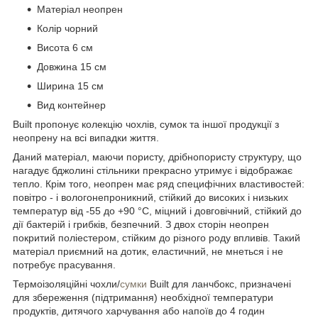
Матеріал неопрен
Колір чорний
Висота 6 см
Довжина 15 см
Ширина 15 см
Вид контейнер
Built пропонує колекцію чохлів, сумок та іншої продукції з
неопрену на всі випадки життя.
Даний матеріал, маючи пористу, дрібнопористу структуру, що
нагадує бджолині стільники прекрасно утримує і відображає
тепло. Крім того, неопрен має ряд специфічних властивостей:
повітро - і вологонепроникний, стійкий до високих і низьких
температур від -55 до +90 °С, міцний і довговічний, стійкий до
дії бактерій і грибків, безпечний. З двох сторін неопрен
покритий поліестером, стійким до різного роду впливів. Такий
матеріал приємний на дотик, еластичний, не мнеться і не
потребує прасування.
Термоізоляційні чохли/
сумки
Built для ланчбокс, призначені
для збереження (підтримання) необхідної температури
продуктів, дитячого харчування або напоїв до 4 годин