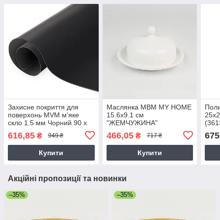
Захисне покриття для
Маслянка МВМ MY HOME
Пол
поверхонь MVM м'яке
15.6x9.1 см
25x2
скло 1.5 мм Чорний 90 х
"ЖЕМЧУЖИНА"
(361
80 см (PC-900*800/1,5
порцеляна Біла (KP-107
616,85
466,05
675
₴
₴
949 ₴
717 ₴
BLACK)
WHITE)
Купити
Купити
Акційні пропозиції та новинки
–35%
–35%