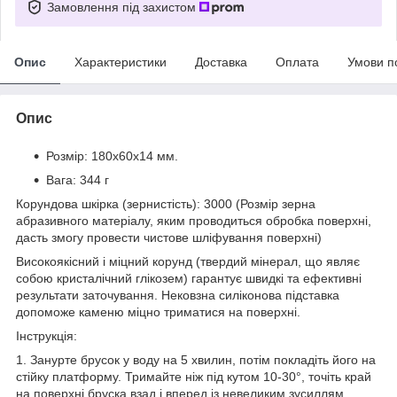
Замовлення під захистом
Опис
Характеристики
Доставка
Оплата
Умови п
Опис
Розмір: 180х60х14 мм.
Вага: 344 г
Корундова шкірка (зернистість): 3000 (Розмір зерна
абразивного матеріалу, яким проводиться обробка поверхні,
дасть змогу провести чистове шліфування поверхні)
Високоякісний і міцний корунд (твердий мінерал, що являє
собою кристалічний глікозем) гарантує швидкі та ефективні
результати заточування. Нековзна силіконова підставка
допоможе каменю міцно триматися на поверхні.
Інструкція:
1. Занурте брусок у воду на 5 хвилин, потім покладіть його на
стійку платформу. Тримайте ніж під кутом 10-30°, точіть край
на поверхні бруска взад і вперед із невеликим зусиллям.