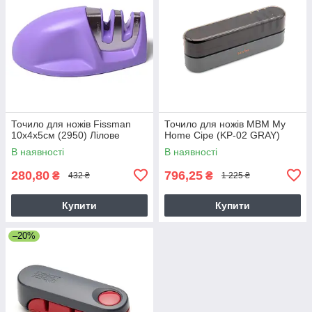
Точило для ножів Fissman
Точило для ножів МВМ My
10х4х5см (2950) Лілове
Home Сіре (KP-02 GRAY)
В наявності
В наявності
280,80
796,25
₴
₴
432 ₴
1 225 ₴
Купити
Купити
–20%