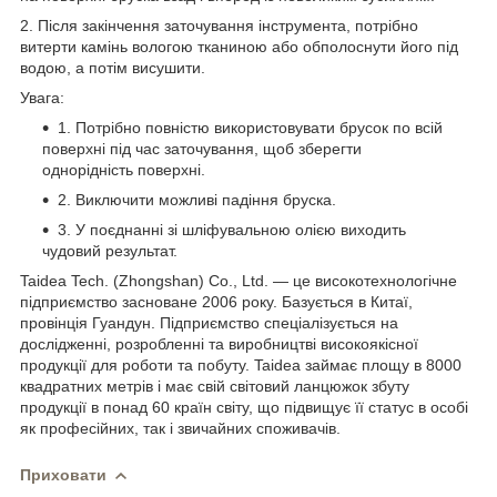
2. Після закінчення заточування інструмента, потрібно
витерти камінь вологою тканиною або обполоснути його під
водою, а потім висушити.
Увага:
1. Потрібно повністю використовувати брусок по всій
поверхні під час заточування, щоб зберегти
однорідність поверхні.
2. Виключити можливі падіння бруска.
3. У поєднанні зі шліфувальною олією виходить
чудовий результат.
Taidea Tech. (Zhongshan) Co., Ltd. — це високотехнологічне
підприємство засноване 2006 року. Базується в Китаї,
провінція Гуандун. Підприємство спеціалізується на
дослідженні, розробленні та виробництві високоякісної
продукції для роботи та побуту. Taidea займає площу в 8000
квадратних метрів і має свій світовий ланцюжок збуту
продукції в понад 60 країн світу, що підвищує її статус в особі
як професійних, так і звичайних споживачів.
Приховати