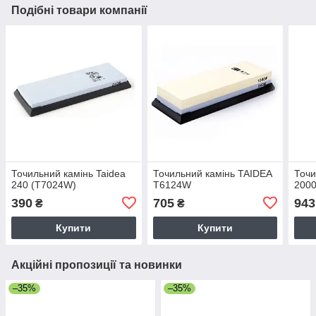
Подібні товари компанії
Точильний камінь Taidea
Точильний камінь TAIDEA
Точи
240 (T7024W)
T6124W
2000
390
705
943
₴
₴
Купити
Купити
Акційні пропозиції та новинки
–35%
–35%