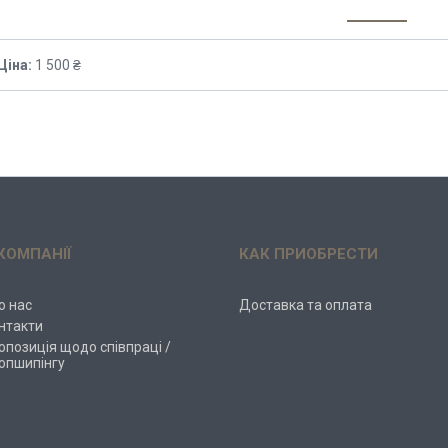
Ціна:
1 500 ₴
КОМПАНІЇ
КАК ПРИОБРЕСТИ
о нас
Доставка та оплата
нтакти
опозиція щодо співпраці /
опшипінгу