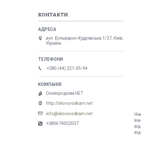
КОНТАКТИ
вул. Бульварно-Кудрявська 1/37, Київ,
Україна
+380 (44) 221-05-94
Сковородкам.НЕТ
http://skovorodkam.net
info@skovorodkam.net
Ні
ван
+380674052037
від
від