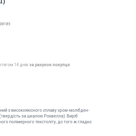
1)
08185
отягом 14 днів
за рахунок покупця
ний з високоякісного сплаву хром-молібден-
 (твердість за шкалою Роквелла). Виріб
ого полімерного текстоліту, до того ж гладко