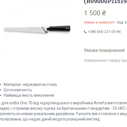
(R09000P11519
1 500 ₴
Немає в наявності
Код:
6
+380 (44) 221-05-94
повернення товару пр
Матеріал: нержавіюча сталь
Ергономічність
Найвища якість виконання
ж для хліба One 70 від нідерландського виробника Amefa виготовле
адію, і отримав високу оцінку за британським стандартам - 55 HRC
різняється новим унікальним дизайном. Рукоять виготовлена з міцн
полірована, що надає даній моделі розкішний вигляд.