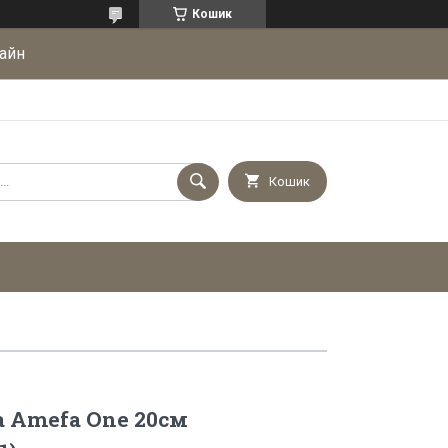
Кошик
айн
Кошик
а Amefa One 20см