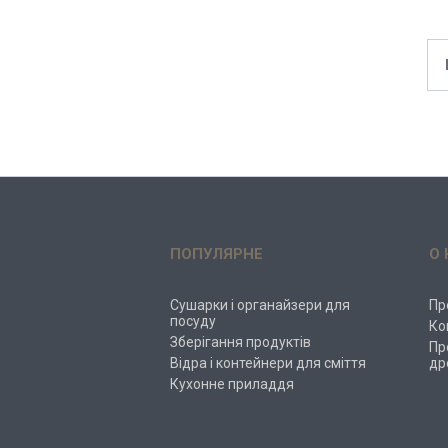
ПОПУЛЯРНЕ
О 
Сушарки і органайзери для
Пр
посуду
Ко
Зберігання продуктів
Пр
Відра і контейнери для сміття
др
Кухонне приладдя