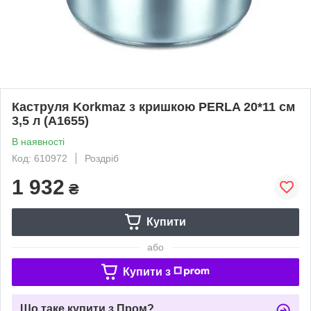
Каструля Korkmaz з кришкою PERLA 20*11 см
3,5 л (A1655)
В наявності
Код: 610972
Роздріб
1 932
₴
Купити
або
Купити з
Що таке купити з Пром?