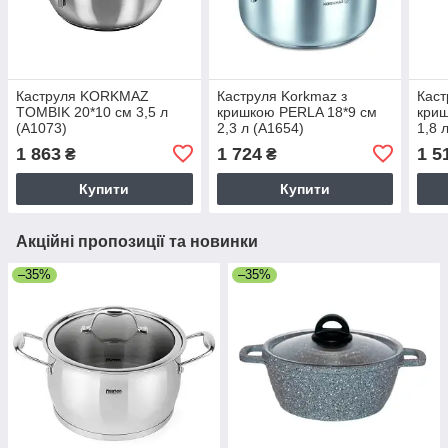
Каструля KORKMAZ
Каструля Korkmaz з
Каст
TOMBIK 20*10 см 3,5 л
кришкою PERLA 18*9 см
криш
(A1073)
2,3 л (A1654)
1,8 
1 863
1 724
1 5
₴
₴
Купити
Купити
Акційні пропозиції та новинки
–35%
–35%