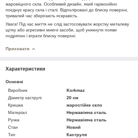
жароміцного скла. Особливий дизайн, який гармонійно
поєднує красу скла і сталі. Відполіровані до блиску поверхні,
тривалий час зберігають яскравість.
Увага! Під час миття не слід застосовувати жорстку металеву
щітку або агресивні миючі засоби, щоб уникнути появи
подряпин і втрати блиску поверхні.
Приховати
Характеристики
Основні
Виробник
Korkmaz
Діаметр каструлі
20 см
Кришка
жаростійке скло
Матеріал
Нержавіюча сталь
Ручка
Нержавіюча сталь
Стан
Новий
Тип
Каструля