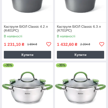
Каструля БІОЛ Classic 4.2 л
Каструля БІОЛ Classic 6.3 л
(K401PC)
(K701PC)
В наявності
В наявності
1 231,10
1 432,60
₴
₴
1 894 ₴
2 204 ₴
Купити
Купити
–35%
–35%