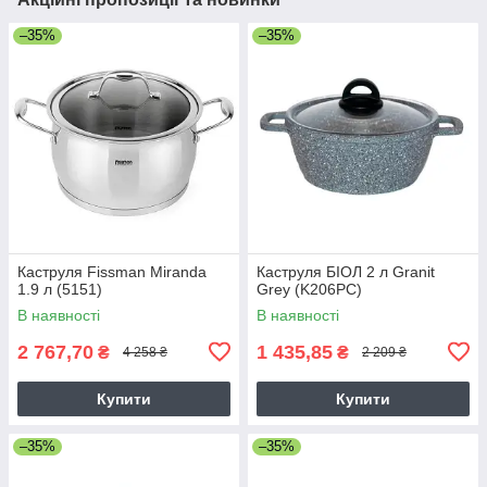
–35%
–35%
Каструля Fissman Miranda
Каструля БІОЛ 2 л Granit
1.9 л (5151)
Grey (K206PC)
В наявності
В наявності
2 767,70
1 435,85
₴
₴
4 258 ₴
2 209 ₴
Купити
Купити
–35%
–35%