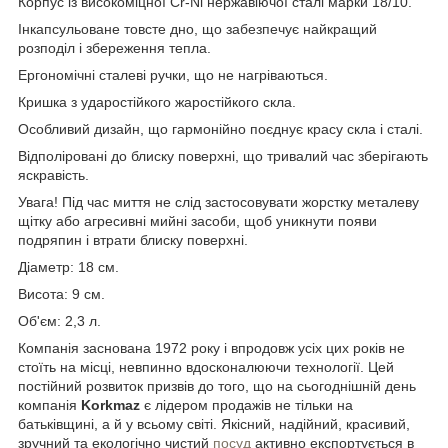
Корпус із високоміцної Cr-Ni нержавіючої сталі марки 18/10.
Інкапсульоване товсте дно, що забезпечує найкращий
розподіл і збереження тепла.
Ергономічні сталеві ручки, що не нагріваються.
Кришка з ударостійкого жаростійкого скла.
Особливий дизайн, що гармонійно поєднує красу скла і сталі.
Відполіровані до блиску поверхні, що тривалий час зберігають
яскравість.
Увага! Під час миття не слід застосовувати жорстку металеву
щітку або агресивні мийні засоби, щоб уникнути появи
подряпин і втрати блиску поверхні.
Діаметр: 18 см.
Висота: 9 см.
Об'єм: 2,3 л.
Компанія заснована 1972 року і впродовж усіх цих років не
стоїть на місці, невпинно вдосконалюючи технології. Цей
постійний розвиток призвів до того, що на сьогоднішній день
компанія
Korkmaz
є лідером продажів не тільки на
батьківщині, а й у всьому світі. Якісний, надійний, красивий,
зручний та екологічно чистий
посуд
активно експортується в