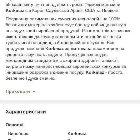
55 країн світу вже понад десять років. Фірмові магазини
Korkmaz
є в Кореї, Саудівській Аравії, США та Норвегії.
Поєднання оптимальних сучасних технологій і на 100%
безпечних матеріалів забезпечує бренду найвищу оцінку з
погляду якості виробленої продукції. Різноманітність і висока
якість товарів дає змогу задовольнити потреби не тільки
турботливої господині, а й професійного кухаря. Вся
продукція компанії
Korkmaz
зорієнтована насамперед на
здоров'я і зручність людини. Продукція відповідає
міжнародним стандартам з охорони здоров'я та якості,
виграла низку найпрестижніших європейських конкурсів за
інноваційні розробки в дизайні посуду.
Korkmaz
- просто,
безпечно і дуже смачно!
Приховати
Характеристики
Основні
Виробник
Korkmaz