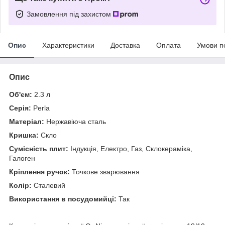
Замовлення під захистом
Опис
Характеристики
Доставка
Оплата
Умови п
Опис
Об'єм:
2.3 л
Серія:
Perla
Матеріал:
Нержавіюча сталь
Кришка:
Скло
Сумісність плит:
Індукція, Електро, Газ, Склокераміка,
Галоген
Кріплення ручок:
Точкове зварювання
Колір:
Сталевий
Використання в посудомийці:
Так