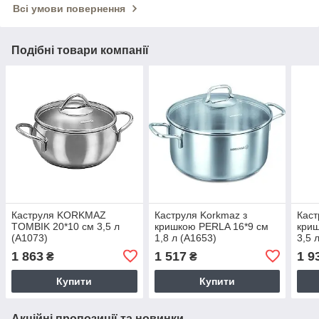
Всі умови повернення
Подібні товари компанії
Каструля KORKMAZ
Каструля Korkmaz з
Каст
TOMBIK 20*10 см 3,5 л
кришкою PERLA 16*9 см
криш
(A1073)
1,8 л (A1653)
3,5 
1 863
1 517
1 9
₴
₴
Купити
Купити
Акційні пропозиції та новинки