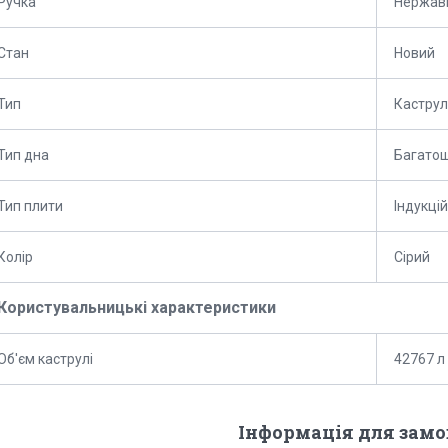
Ручка
Нержаві
Стан
Новий
Тип
Кастру
Тип дна
Багато
Тип плити
Індукці
Колір
Сірий
Користувальницькі характеристики
Об'єм каструлі
42767 л
Інформація для зам