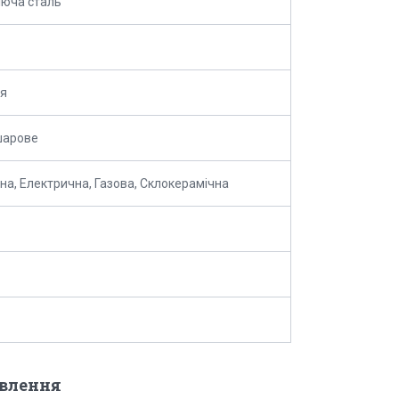
юча сталь
ля
шарове
йна, Електрична, Газова, Склокерамічна
овлення