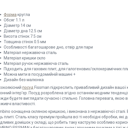
Форма
кругла
Обсяг 1.1 л
Діаметр 14 см
Діаметр дна 12.5 см
Висота стінок 7.5 см
Товщина стінок 0.5 мм
Особливості багатошарове дно, отвір для пари
Матеріал нержавіюча сталь
Матеріал кришки скло
Матеріал ручок нержавіюча сталь
Підходить для газових плит, для галогенових/склокерамічних пли
Можна мити в посудомийній машині +
Дизайн без малюнка
сокоякісний
посуд
Fissman підкреслить привабливий дизайн вашої ку
онний інтер'єр. Посуд розроблена згідно останнім модним тенденція
жди будете виглядати сучасно і стильно. Головна перевага, якою ві
живчі властивості.
mbino оснащена скляною кришкою, і виконана з нержавіючої сталі. 
ь плиті. Сталь класу преміум пройшла всі ті необхідні обробки, як
дливих домішок у складі, що робить таку каструлю особливо корисн
BINO FISSMAN з багатошаровим дном і зручними ручками з тієї ж як