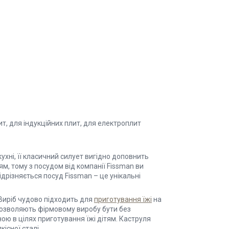
т, для індукційних плит, для електроплит
хні, її класичний силует вигідно доповнить
м, тому з посудом від компанії Fissman ви
дрізняється посуд Fissman – це унікальні
Виріб чудово підходить для
приготування їжі
на
і дозволяють фірмовому виробу бути без
ою в цілях приготування їжі дітям. Каструля
існої сталі.