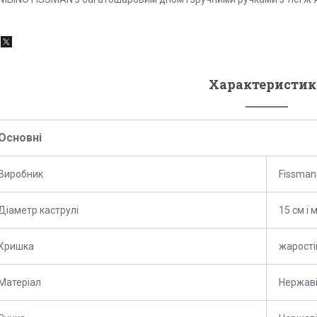
Характеристик
Основні
Виробник
Fissman
Діаметр каструлі
15 см і
Кришка
жарості
Матеріал
Нержаві