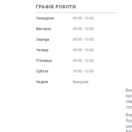
ГРАФІК РОБОТИ
Понеділок
09:00
19:00
Вівторок
09:00
19:00
Середа
09:00
19:00
Четвер
09:00
19:00
Пʼятниця
09:00
19:00
Субота
10:00
15:00
Неділя
Вихідний
Ви
кух
зав
спо
Ba
буд
шкі
BAM