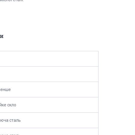
и
 менше
йке скло
юча сталь