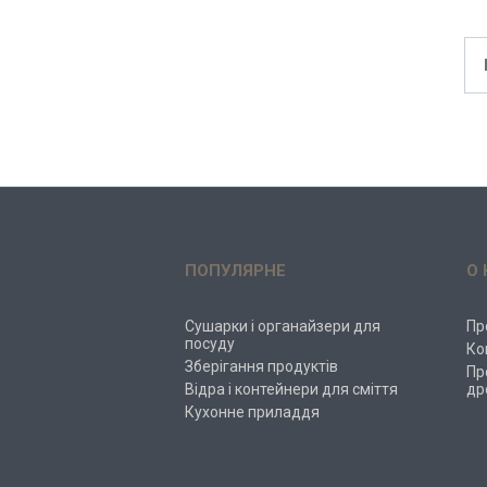
ПОПУЛЯРНЕ
О 
Сушарки і органайзери для
Пр
посуду
Ко
Зберігання продуктів
Пр
Відра і контейнери для сміття
др
Кухонне приладдя