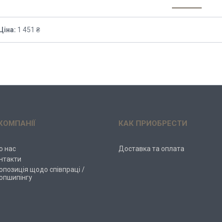
Ціна:
1 451 ₴
КОМПАНІЇ
КАК ПРИОБРЕСТИ
о нас
Доставка та оплата
нтакти
опозиція щодо співпраці /
опшипінгу