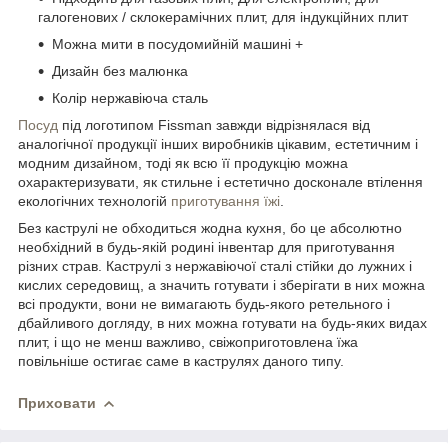
галогенових / склокерамічних плит, для індукційних плит
Можна мити в посудомийній машині +
Дизайн без малюнка
Колір нержавіюча сталь
Посуд
під логотипом Fissman завжди відрізнялася від
аналогічної продукції інших виробників цікавим, естетичним і
модним дизайном, тоді як всю її продукцію можна
охарактеризувати, як стильне і естетично досконале втілення
екологічних технологій
приготування їжі
.
Без каструлі не обходиться жодна кухня, бо це абсолютно
необхідний в будь-якій родині інвентар для приготування
різних страв. Каструлі з нержавіючої сталі стійки до лужних і
кислих середовищ, а значить готувати і зберігати в них можна
всі продукти, вони не вимагають будь-якого ретельного і
дбайливого догляду, в них можна готувати на будь-яких видах
плит, і що не менш важливо, свіжоприготовлена їжа
повільніше остигає саме в каструлях даного типу.
Приховати