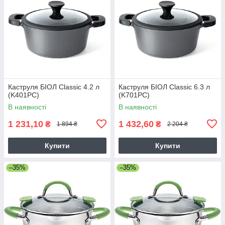
Каструля БІОЛ Classic 4.2 л
Каструля БІОЛ Classic 6.3 л
(K401PC)
(K701PC)
В наявності
В наявності
1 231,10
1 432,60
₴
₴
1 894 ₴
2 204 ₴
Купити
Купити
–35%
–35%