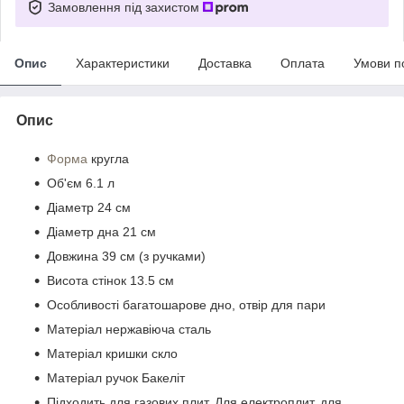
Замовлення під захистом
Опис
Характеристики
Доставка
Оплата
Умови п
Опис
Форма
кругла
Об'єм 6.1 л
Діаметр 24 см
Діаметр дна 21 см
Довжина 39 см (з ручками)
Висота стінок 13.5 см
Особливості багатошарове дно, отвір для пари
Матеріал нержавіюча сталь
Матеріал кришки скло
Матеріал ручок Бакеліт
Підходить для газових плит, Для електроплит, для