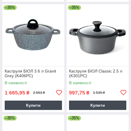
–35%
–35%
Каструля БІОЛ 3.6 л Granit
Каструля БІОЛ Classic 2.5 л
Grey (K406PC)
(K301PC)
В наявності
В наявності
1 665,95
997,75
₴
₴
2 563 ₴
1 535 ₴
Купити
Купити
–35%
–35%