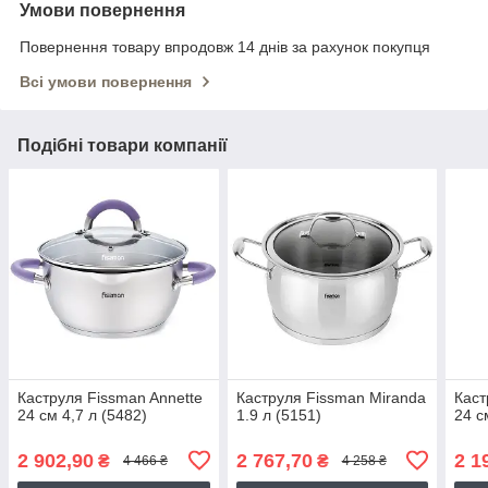
Умови повернення
Повернення товару впродовж 14 днів за рахунок покупця
Всі умови повернення
Подібні товари компанії
Каструля Fissman Annette
Каструля Fissman Miranda
Каст
24 см 4,7 л (5482)
1.9 л (5151)
24 с
2 902,90
2 767,70
2 1
₴
₴
4 466 ₴
4 258 ₴