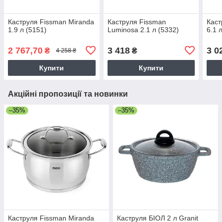
Каструля Fissman Miranda
Каструля Fissman
Каст
1.9 л (5151)
Luminosa 2.1 л (5332)
6.1 
2 767,70
3 418
3 0
₴
₴
4 258 ₴
Купити
Купити
Акційні пропозиції та новинки
–35%
–35%
Каструля Fissman Miranda
Каструля БІОЛ 2 л Granit