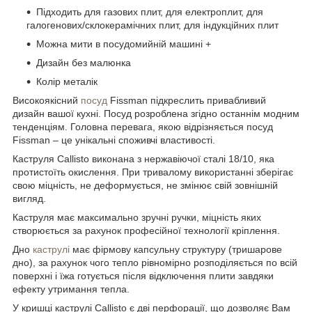
Підходить для газових плит, для електроплит, для
галогенових/склокерамічних плит, для індукційних плит
Можна мити в посудомийній машині +
Дизайн без малюнка
Колір металік
Високоякісний
посуд
Fissman підкреслить привабливий
дизайн вашої кухні. Посуд розроблена згідно останнім модним
тенденціям. Головна перевага, якою відрізняється посуд
Fissman – це унікальні споживчі властивості.
Каструля Callisto виконана з нержавіючої сталі 18/10, яка
протистоїть окислення. При тривалому використанні зберігає
свою міцність, не деформується, не змінює свій зовнішній
вигляд.
Каструля має максимально зручні ручки, міцність яких
створюється за рахунок професійної технології кріплення.
Дно
каструлі
має фірмову капсульну структуру (тришарове
дно), за рахунок чого тепло рівномірно розподіляється по всій
поверхні і їжа готується після відключення плити завдяки
ефекту утримання тепла.
У кришці каструлі Callisto є дві перфорації, що дозволяє Вам