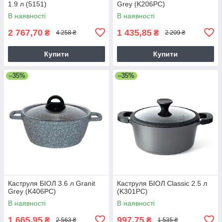
1.9 л (5151)
Grey (K206PC)
В наявності
В наявності
2 767,70
1 435,85
₴
₴
4 258 ₴
2 209 ₴
Купити
Купити
–35%
–35%
Каструля БІОЛ 3.6 л Granit
Каструля БІОЛ Classic 2.5 л
Grey (K406PC)
(K301PC)
В наявності
В наявності
1 665,95
997,75
₴
₴
2 563 ₴
1 535 ₴