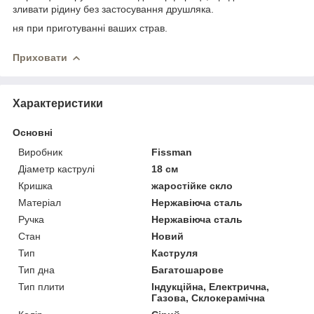
зливати рідину без застосування друшляка.
ня при приготуванні ваших страв.
Приховати
Характеристики
Основні
Виробник
Fissman
Діаметр каструлі
18 см
Кришка
жаростійке скло
Матеріал
Нержавіюча сталь
Ручка
Нержавіюча сталь
Стан
Новий
Тип
Каструля
Тип дна
Багатошарове
Тип плити
Індукційна, Електрична,
Газова, Склокерамічна