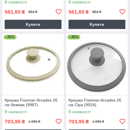
В наявності
В наявності
561,60
561,60
₴
₴
864 ₴
864 ₴
Купити
Купити
–35%
–35%
Кришка Fissman Arcades 26
Кришка Fissman Arcades 26
см бежева (9987)
см Сіра (9924)
В наявності
В наявності
703,95
703,95
₴
₴
1 083 ₴
1 083 ₴