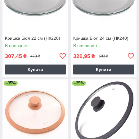
Кришка Біол 22 см (НК220)
Кришка Біол 24 см (НК240)
В наявності
В наявності
307,45
326,95
₴
₴
473 ₴
503 ₴
Купити
Купити
–35%
–35%