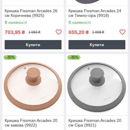
Кришка Fissman Arcades 26
Кришка Fissman Arcades 24
см Коричнева (9925)
см Темно-сіра (9918)
В наявності
В наявності
703,95
655,20
₴
₴
1 083 ₴
1 008 ₴
Купити
Купити
–35%
–35%
Кришка Fissman Arcades 20
Кришка Fissman Arcades 20
см кавова (9922)
см Сіра (9921)