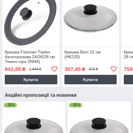
Кришка Fissman Triplex
Кришка Біол 22 см
Криш
багаторазова 24/26/28 см
(НК220)
28 с
Темно-сіра (9948)
941,85
307,45
759
₴
₴
1 449 ₴
473 ₴
Купити
Купити
Акційні пропозиції та новинки
–35%
–35%