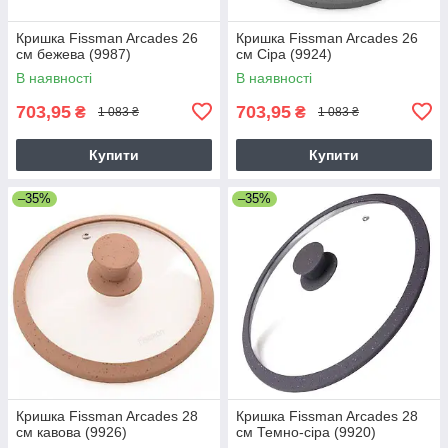
Кришка Fissman Arcades 26
Кришка Fissman Arcades 26
см бежева (9987)
см Сіра (9924)
В наявності
В наявності
703,95
703,95
₴
₴
1 083 ₴
1 083 ₴
Купити
Купити
–35%
–35%
Кришка Fissman Arcades 28
Кришка Fissman Arcades 28
см кавова (9926)
см Темно-сіра (9920)