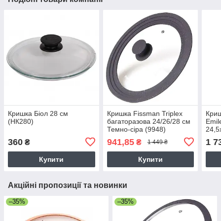
Кришка Біол 28 см
Кришка Fissman Triplex
Кри
(НК280)
багаторазова 24/26/28 см
Emil
Темно-сіра (9948)
24,5
черв
360
941,85
1 7
₴
₴
1 449 ₴
Купити
Купити
Акційні пропозиції та новинки
–35%
–35%