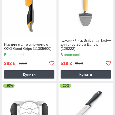
Кухонний ніж Brabantia Tasty+
Ніж для манго з ложечкою
для сиру 20 см Ваніль
OXO Good Grips (11305600)
(126222)
В наявності
В наявності
393
519
₴
₴
655 ₴
659 ₴
Купити
Купити
–20%
–20%