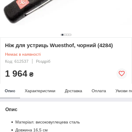
Ніж для устриць Wuesthof, чорний (4284)
Немає в наявності
Код: 612537
Роздріб
1 964
₴
Опис
Характеристики
Доставка
Оплата
Умови п
Опис
Матеріал: високовуглецева сталь
Довжина 16,5 см