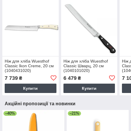
Ніж для хліба Wuesthof
Ніж для хліба Wuesthof
Ніж 
Classic Ikon Creme, 20 см
Classic Шварц, 20 см
Clas
(1040431020)
(1040101020)
(104
7 739
6 479
7 1
₴
₴
Купити
Купити
Акційні пропозиції та новинки
–40%
–21%