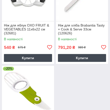
Ніж для яблук OXO FRUIT &
Ніж для хліба Brabantia Tasty
VEGETABLES 11х6х22 см
+ Cook & Serve 33см
(32681)
(120626)
В наявності
В наявності
540
791,20
₴
₴
675 ₴
989 ₴
Купити
Купити
–20%