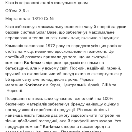
Ківш із неіржавкої сталі з капсульним дном.
Об'єм: 3,6 л.
Марка стали: 18/10 Cr-Ni.
Ківш забезпечує максимальну економію часу й енергії завдяки
базовій системі Solar Base, що забезпечує максимальне
передавання тепла на всіх типах плит, включно з індукцією.
Компанія заснована 1972 року та впродовж усіх цих років не
стоїть на місці, невпинно вдосконалюючи технології. Це
постійний розвиток призвело до того, що на сьогодні
компанія
Korkmaz
є лідером продажів не тільки на
батьківщині, але й у всьому світі. Якісний, надійний, гарний,
зручний та екологічно чистий посуд активно експортується у
55 країн світу вже понад десять років. Фірмові
магазини
Korkmaz
є в Кореї, Центральній Аравії, США та
Норвегії.
Поєднання оптимальних сучасних технологій і на 100%
безпечних матеріалів забезпечує бренду найвищу оцінку з
погляду якості виробленої продукції. Різноманітність і
найвища якість товарів дає змогу задовольнити потреби не
тільки дбайливої господині, але й професійного кухаря. Уся
продукція компанії
Korkmaz
створена насамперед на
здоров'я і зручність людини. Продукція відповідає