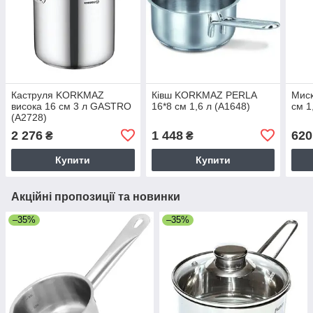
Каструля KORKMAZ
Ківш KORKMAZ PERLA
Мис
висока 16 см 3 л GASTRO
16*8 см 1,6 л (A1648)
см 1
(A2728)
2 276
1 448
620
₴
₴
Купити
Купити
Акційні пропозиції та новинки
–35%
–35%