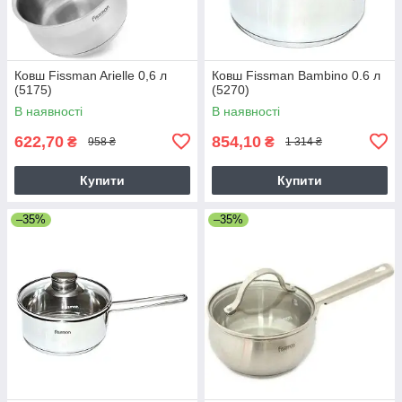
Ковш Fissman Arielle 0,6 л
Ковш Fissman Bambino 0.6 л
(5175)
(5270)
В наявності
В наявності
622,70
854,10
₴
₴
958 ₴
1 314 ₴
Купити
Купити
–35%
–35%