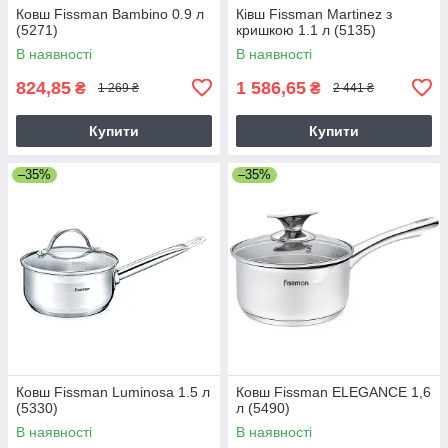
Ковш Fissman Bambino 0.9 л
Ківш Fissman Martinez з
(5271)
кришкою 1.1 л (5135)
В наявності
В наявності
824,85
1 586,65
₴
₴
1 269 ₴
2 441 ₴
Купити
Купити
–35%
–35%
Ковш Fissman Luminosa 1.5 л
Ковш Fissman ELEGANCE 1,6
(5330)
л (5490)
В наявності
В наявності