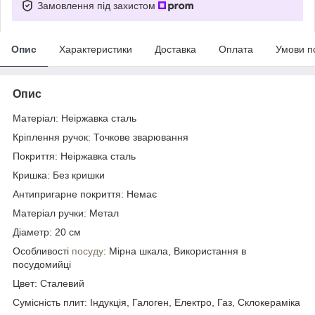
Замовлення під захистом
Опис
Характеристики
Доставка
Оплата
Умови п
Опис
Матеріал: Неіржавка сталь
Кріплення ручок: Точкове зварювання
Покриття: Неіржавка сталь
Кришка: Без кришки
Антипригарне покриття: Немає
Матеріал ручки: Метал
Діаметр: 20 см
Особливості
посуду
: Мірна шкала, Використання в
посудомийці
Цвет: Сталевий
Сумісність плит: Індукція, Галоген, Електро, Газ, Склокераміка