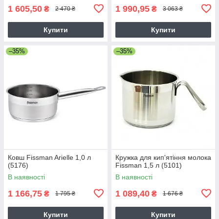
1 605,50
1 990,95
₴
₴
2 470 ₴
3 063 ₴
Купити
Купити
–35%
–35%
Ковш Fissman Arielle 1,0 л
Кружка для кип'ятіння молока
(5176)
Fissman 1,5 л (5101)
В наявності
В наявності
1 166,75
1 089,40
₴
₴
1 795 ₴
1 676 ₴
Купити
Купити