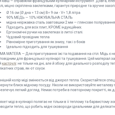
 ківш — справжній французький кулінарний інструмент. Довга, елег
лі, міцно скріплена заклепками, гарантує природне та зручне захо
Ø 16 см (Ø дна = 13 см) В= 9 см - V= 1,8 літра
90% МЕДЬ — 10% НІЖУВАЛЬНА СТАЛЬ
мідна неіржавка сталь завтовшки 2 мм — глянсове полірування
Підходить для всіх плит, КРОМЕ індукційних.
Ергономічні ручки на заклепках із литої сталі.
Чудовий провідник тепла
Рівномірне приготування як знизу, так і з боків
Ідеально підходить для тушкування
IMA MATERA — Для приготування їжі та подавання на стіл. Мідь є 
дповідним для французької кулінарії та тушкування. Цей матеріал 
ій
каструлі
: не тільки на дні, але й збоку для ідеального розподілу 
ікатних страв, як-от соуси.
нішній колір міді змінюється від джерел тепла. Скористайтеся спе
ернути блиск мідному посуду. Ніколи не використовуйте металеву гу
езпечує легкий догляд. Немає потреби в повторному покритті, як дл
хет міді в кулінарії полягає не тільки в її теплому та барвистому зо
водити тепло, що робить мідні сковороди ідеальними для делікатни