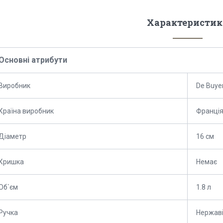
Характеристик
Основні атрибути
Виробник
De Buye
Країна виробник
Франці
Діаметр
16 см
Кришка
Немає
Об`єм
1.8 л
Ручка
Нержаві