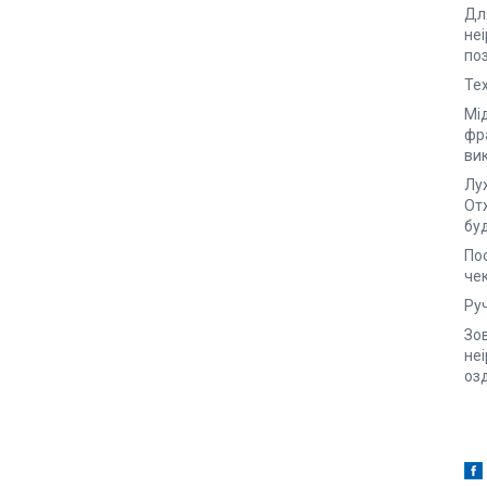
Для
не
поз
Тех
Мі
фра
ви
Лу
От
буд
По
че
Руч
Зов
неі
озд