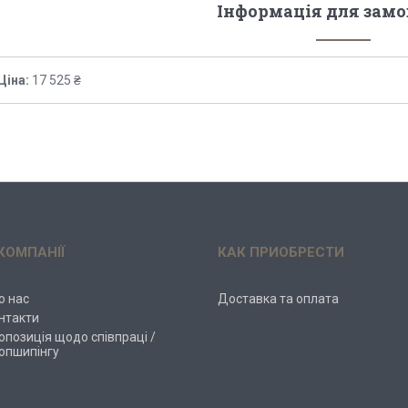
Інформація для зам
Ціна:
17 525 ₴
КОМПАНІЇ
КАК ПРИОБРЕСТИ
о нас
Доставка та оплата
нтакти
опозиція щодо співпраці /
опшипінгу