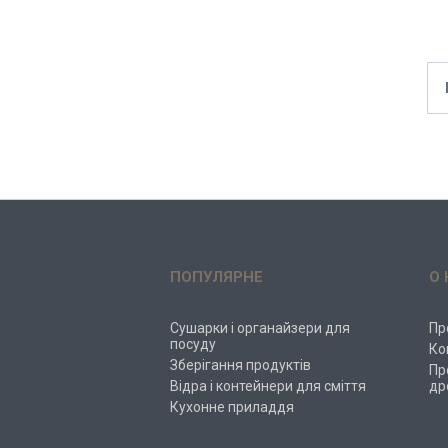
ПОПУЛЯРНЕ
О 
Сушарки і органайзери для
Пр
посуду
Ко
Зберігання продуктів
Пр
Відра і контейнери для сміття
др
Кухонне приладдя