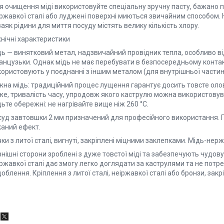
 очищення міді використовуйте спеціальну зручну пасту, бажано пі
іржавкої сталі або луджені поверхні миються звичайним способом.
аяк рідини для миття посуду містять велику кількість хлору.
нічні характеристики
дь — винятковий метал, надзвичайний провідник тепла, особливо ві
нцузьки. Однак мідь не має перебувати в безпосередньому контакті 
користовують у поєднанні з іншим металом (для внутрішньої частин
жна мідь: традиційний процес лущення гарантує досить товсте оло
же, тривалість часу, упродовж якого каструлю можна використовува
ьте обережні: не нагрівайте вище ніж 260 °C.
суд завтовшки 2 мм призначений для професійного використання. П
каний ефект.
ки з литої сталі, вигнуті, закріплені міцними заклепками. Мідь-нер
нішні сторони зроблені з дуже товстої міді та забезпечують чудову
ржавкої сталі дає змогу легко доглядати за каструлями та не потр
облення. Кріплення з литої сталі, неіржавкої сталі або бронзи, зак