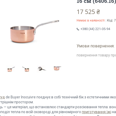
16 см (6406.16
17 525 ₴
Немає в наявності
Код:
7
+380 (44) 221-05-94
повернення товару пр
суд
de Buyer Inocuivre поєднує в собі технічний бік з естетичними я
утрішнім простором.
дь — це матеріал, що встановлює стандарти розсіювання тепла: вон
поділ тепла по всій сковороді для рівномірного
приготування їжі
на