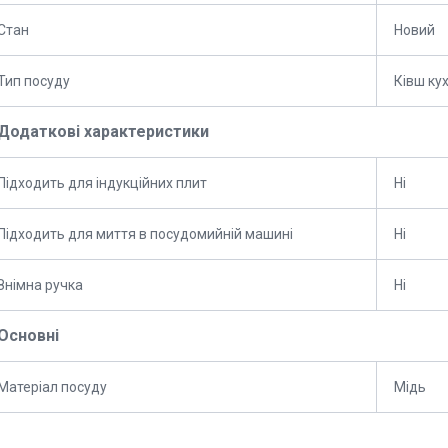
Стан
Новий
Тип посуду
Ківш ку
Додаткові характеристики
Підходить для індукційних плит
Ні
Підходить для миття в посудомийній машині
Ні
Знімна ручка
Ні
Основні
Матеріал посуду
Мідь