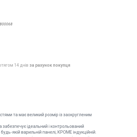
)
800068
отягом 14 днів
за рахунок покупця
костями та має великий розмір із заокругленим
а забезпечує ідеальний і контрольований
 будь-якій варильній панелі, КРОМЕ індукційній.