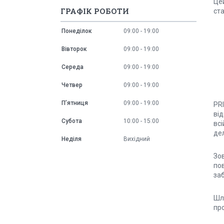
Цей
ГРАФІК РОБОТИ
ста
Понеділок
09:00
19:00
Вівторок
09:00
19:00
Середа
09:00
19:00
Четвер
09:00
19:00
Пʼятниця
09:00
19:00
PR
ві
Субота
10:00
15:00
вс
дел
Неділя
Вихідний
Зов
пов
заб
Шля
про