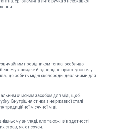
антна, ергономічна лита ручка з неіржавкої
плення.
незвичайним провідником тепла, особливо
забезпечує швидке й однорідне приготування у
тепла, що робить мідні сковороди ідеальними для
ціальним очисним засобом для міді, щоб
бку. Внутрішня стінка з неіржавкої сталі
я традиційної місячної міді.
внішньому вигляді, але також і в її здатності
х страв, як-от соуси.