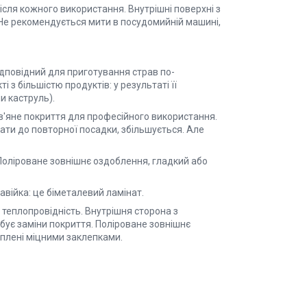
сля кожного використання. Внутрішні поверхні з
 Не рекомендується мити в посудомийній машині,
дповідний для приготування страв по-
з більшістю продуктів: у результаті її
и каструль).
в'яне покриття для професійного використання.
ти до повторної посадки, збільшується. Але
оліроване зовнішнє оздоблення, гладкий або
жавійка: це біметалевий ламінат.
 теплопровідність. Внутрішня сторона з
ебує заміни покриття. Поліроване зовнішнє
ріплені міцними заклепками.