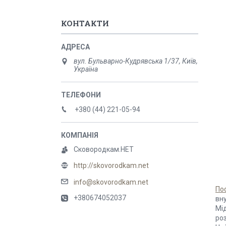
КОНТАКТИ
вул. Бульварно-Кудрявська 1/37, Київ,
Україна
+380 (44) 221-05-94
Сковородкам.НЕТ
http://skovorodkam.net
info@skovorodkam.net
По
+380674052037
вн
Мі
роз