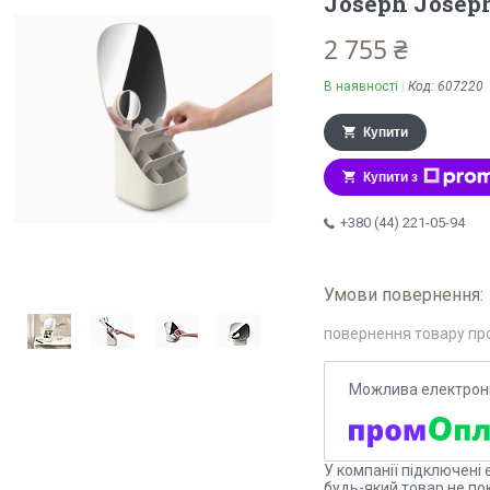
Joseph Joseph
2 755 ₴
В наявності
Код:
607220
Купити
Купити з
+380 (44) 221-05-94
повернення товару пр
У компанії підключені 
будь-який товар не по