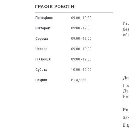
ГРАФІК РОБОТИ
Понеділок
09:00
19:00
Ст
Вівторок
09:00
19:00
без
обл
Середа
09:00
19:00
Четвер
09:00
19:00
Пʼятниця
09:00
19:00
Субота
10:00
15:00
До
Неділя
Вихідний
Пр
Дз
Не 
Ро
Зак
Від