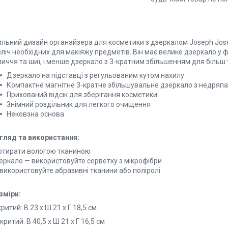
ильний дизайн органайзера для косметики з дзеркалом Joseph Jose
ліч необхідних для макіяжу предметів. Він має велике дзеркало у 
иччя та шиї, і менше дзеркало з 3-кратним збільшенням для більш 
Дзеркало на підставці з регульованим кутом нахилу
Компактне магнітне 3-кратне збільшувальне дзеркало з недряп
Прихований відсік для зберігання косметики
Знімний роздільник для легкого очищення
Нековзна основа
гляд та використання:
отирати вологою тканиною
еркало — використовуйте серветку з мікрофібри
використовуйте абразивні тканини або поліролі
зміри:
ритий: В 23 x Ш 21 x Г 18,5 см.
критий: В 40,5 x Ш 21 x Г 16,5 см