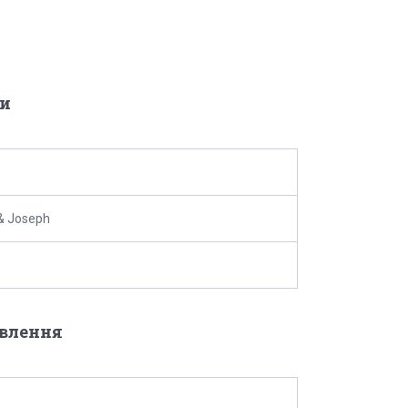
и
& Joseph
овлення