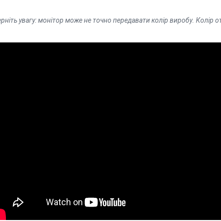
рніть увагу: монітор може не точно передавати колір виробу. Колір 