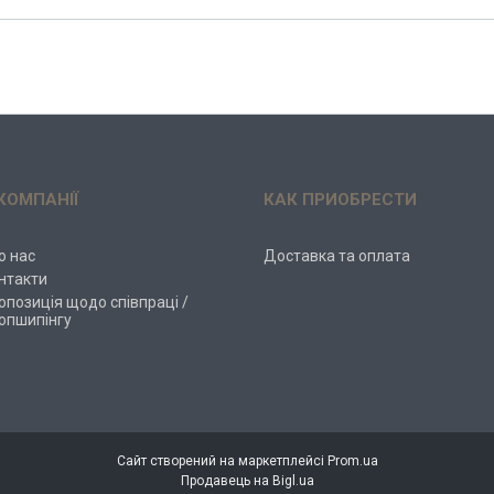
КОМПАНІЇ
КАК ПРИОБРЕСТИ
о нас
Доставка та оплата
нтакти
опозиція щодо співпраці /
опшипінгу
Сайт створений на маркетплейсі
Prom.ua
Продавець на Bigl.ua