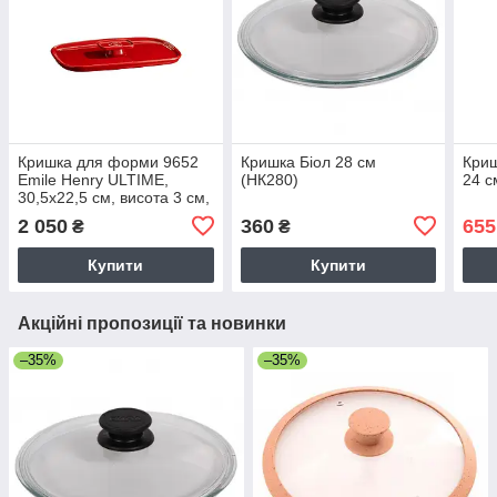
Кришка для форми 9652
Кришка Біол 28 см
Криш
Emile Henry ULTIME,
(НК280)
24 с
30,5х22,5 см, висота 3 см,
червона (340052)
2 050
360
655
₴
₴
Купити
Купити
Акційні пропозиції та новинки
–35%
–35%