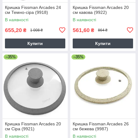
Кришка Fissman Arcades 24
Кришка Fissman Arcades 20
см Темно-сіра (9918)
см кавова (9922)
В наявності
В наявності
655,20
561,60
₴
₴
1 008 ₴
864 ₴
Купити
Купити
–35%
–35%
Кришка Fissman Arcades 20
Кришка Fissman Arcades 26
см Сіра (9921)
см бежева (9987)
В наявності
В наявності