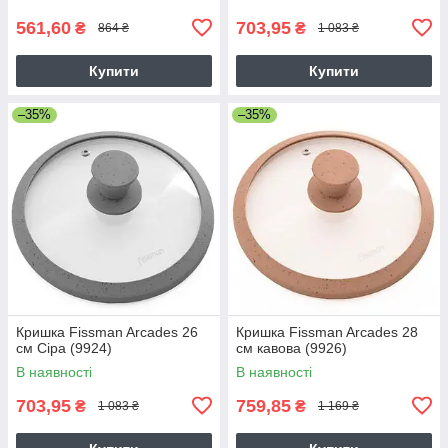
561,60
703,95
₴
₴
864 ₴
1 083 ₴
Купити
Купити
–35%
–35%
Кришка Fissman Arcades 26
Кришка Fissman Arcades 28
см Сіра (9924)
см кавова (9926)
В наявності
В наявності
703,95
759,85
₴
₴
1 083 ₴
1 169 ₴