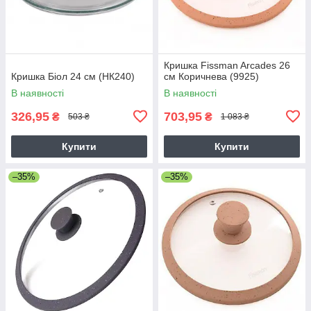
Кришка Fissman Arcades 26
Кришка Біол 24 см (НК240)
см Коричнева (9925)
В наявності
В наявності
326,95
703,95
₴
₴
503 ₴
1 083 ₴
Купити
Купити
–35%
–35%